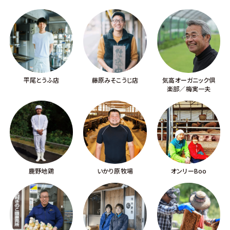
平尾とうふ店
藤原みそこうじ店
気高オーガニック倶
楽部／梅実一夫
鹿野地鶏
いかり原牧場
オンリーBoo