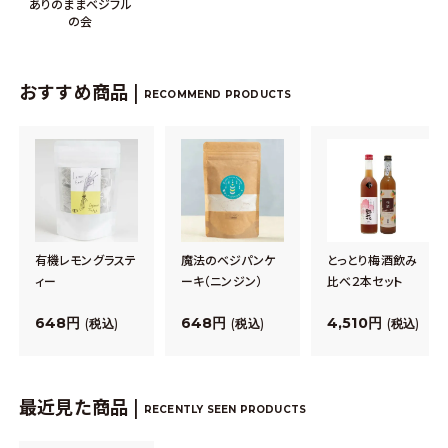
ありのままベジフル
の会
おすすめ商品 |
RECOMMEND PRODUCTS
有機レモングラステ
魔法のベジパンケ
とっとり梅酒飲み
ィー
ーキ（ニンジン）
比べ２本セット
648
648
4,510
税込
税込
税込
最近見た商品 |
RECENTLY SEEN PRODUCTS