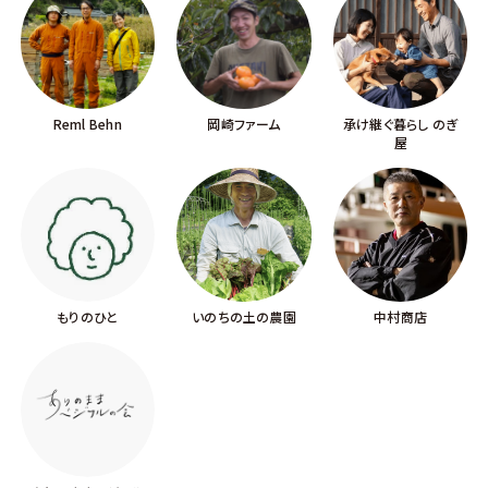
Reml Behn
岡崎ファーム
承け継ぐ暮らし のぎ
屋
もりのひと
いのちの土の農園
中村商店