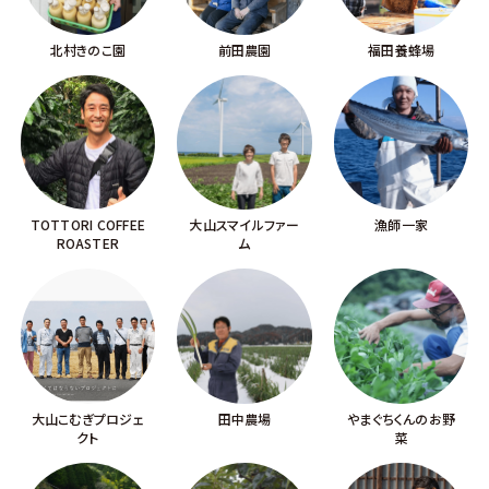
北村きのこ園
前田農園
福田養蜂場
TOTTORI COFFEE
大山スマイルファー
漁師一家
ROASTER
ム
大山こむぎプロジェ
田中農場
やまぐちくんのお野
クト
菜