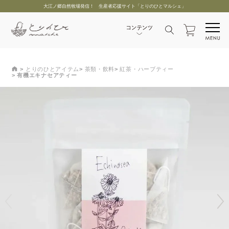
大江ノ郷自然牧場発信！ 生産者応援サイト「とりのひとマルシェ」
とりのひとアイテム
茶類・飲料
紅茶・ハーブティー
有機エキナセアティー