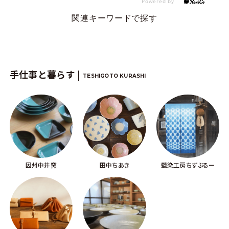
関連キーワードで探す
手仕事と暮らす |
TESHIGOTO KURASHI
因州中井窯
田中ちあき
藍染工房ちずぶるー