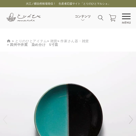
大江ノ郷自然牧場発信！ 生産者応援サイト「とりのひとマルシェ」
とりのひとアイテム
雑貨
作家さん器・雑貨
因州中井窯 染め分け 5寸皿