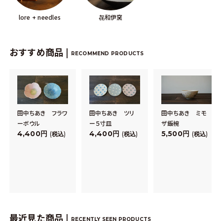
lore + needles
㐂和伊窯
おすすめ商品 |
RECOMMEND PRODUCTS
田中ちあき フラワ
田中ちあき ツリ
田中ちあき ミモ
ーボウル
ー５寸皿
ザ飯椀
4,400
4,400
5,500
税込
税込
税込
最近見た商品 |
RECENTLY SEEN PRODUCTS