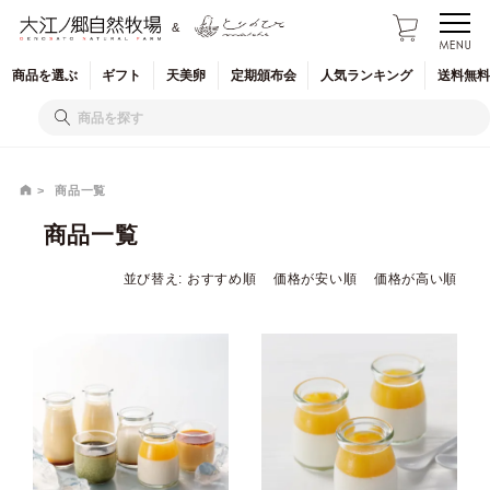
&
商品を
選ぶ
ギフト
天美卵
定期
頒布会
人気
ランキング
送料無料
商品一覧
商品一覧
並び替え
おすすめ順
価格が安い順
価格が高い順