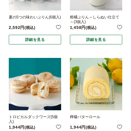
夏の5つの味わいぷりん(6個入)
柑橘ぷりん～しらぬい仕立て
～(3個入)
2,592
1,458
税込
税込
詳細を見る
詳細を見る
トロピカルダックワーズ(5個
檸檬バターロール
入)
1,944
1,944
税込
税込