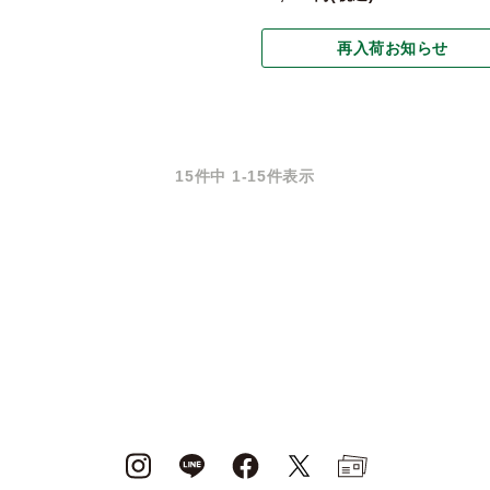
再入荷お知らせ
15
件中
1
-
15
件表示