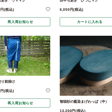
ちあき ウママグ
田中ちあき ひつじマグ
0
税込
6,050
税込
再入荷お知らせ
カートに入れる
絞り前掛け
0
税込
智頭杉の藍染まげわっぱ（中）
再入荷お知らせ
13,200
税込