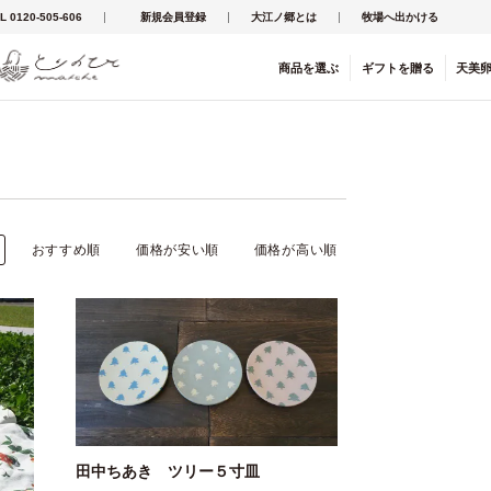
L 0120-505-606
新規会員登録
大江ノ郷とは
牧場へ出かける
商品を
選ぶ
ギフト
を
贈る
天美
おすすめ順
価格が安い順
価格が高い順
田中ちあき ツリー５寸皿