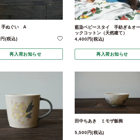
 手ぬぐい A
藍染ベビースタイ 手紡ぎ＆オ
ックコットン（天然建て）
0
税込
4,400
税込
再入荷お知らせ
再入荷お知らせ
田中ちあき ミモザ飯椀
5,500
税込