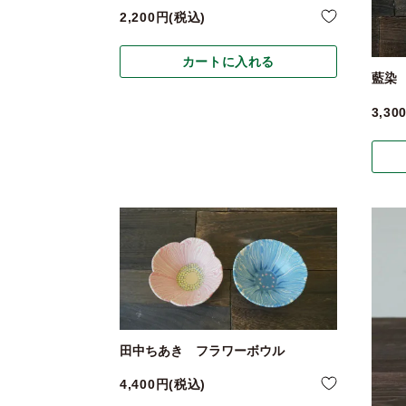
2,200
税込
カートに入れる
藍染
3,30
田中ちあき フラワーボウル
4,400
税込