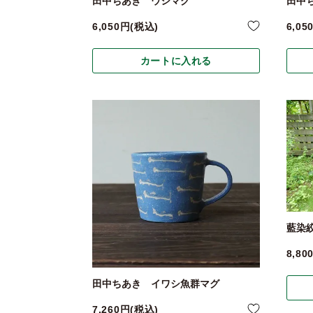
田中ちあき ウシマグ
田中
6,050
税込
6,05
カートに入れる
藍染
8,80
田中ちあき イワシ魚群マグ
7,260
税込