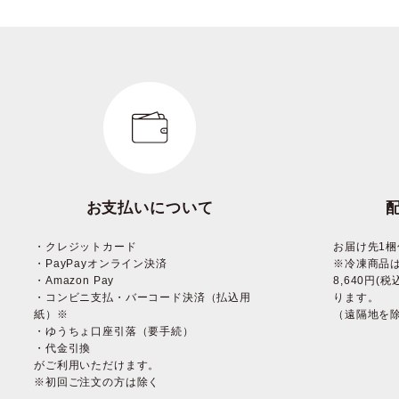
お支払いについて
・クレジットカード
お届け先1梱
・PayPayオンライン決済
※冷凍商品
・Amazon Pay
8,640円
・コンビニ支払・バーコード決済（払込用
ります。
紙）※
（遠隔地を
・ゆうちょ口座引落（要手続）
・代金引換
がご利用いただけます。
※初回ご注文の方は除く