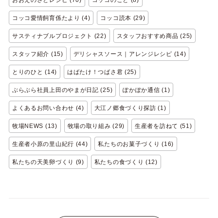
コッコ愛情飼育係たより (4)
コッコ読本 (29)
サスティナブルプロジェクト (22)
スタッフおすすめ商品 (25)
スタッフ紹介 (15)
デリシャスソース｜アレンジレシピ (14)
とりのひと (14)
はばたけ！つばさ君 (25)
ぶらぶら社員上田のやまが日記 (25)
ぽかぽか通信 (1)
よくあるお問い合わせ (4)
大江ノ郷食づくり探訪 (1)
牧場NEWS (13)
牧場の取り組み (29)
生産者を訪ねて (51)
生産者小原の里山紀行 (44)
私たちのお菓子づくり (16)
私たちの天美卵づくり (9)
私たちの食づくり (12)