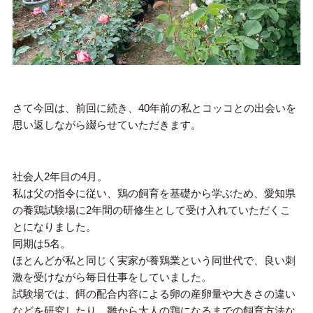
さて今回は、前回に続き、40年前の私とコッコとの出会いを
思い返しながら綴らせていただきます。
社会人2年目の4月。
私は父の指令に従い、鶏の飼育を基礎から学ぶため、愛知県
の養鶏試験場に2年間の研修生として受け入れていただくこ
とになりました。
同期は5名。
ほとんどが私と同じく実家が養鶏業という同世代で、良い刺
激を受けながら毎日仕事をしていました。
試験場では、餌の配合内容による卵の産卵量や大きさの違い
などを研究したり、雛から大人の鶏になるまでの飼育方法な