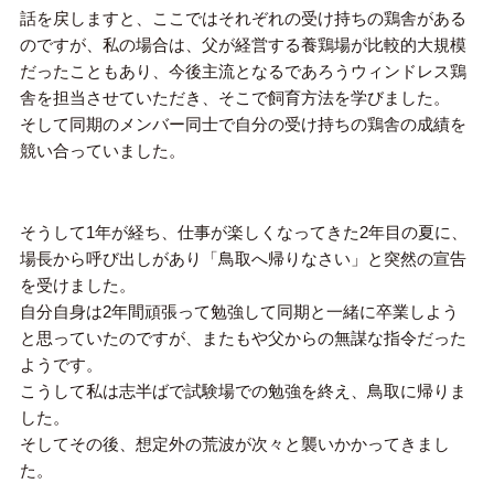
話を戻しますと、ここではそれぞれの受け持ちの鶏舎がある
のですが、私の場合は、父が経営する養鶏場が比較的大規模
だったこともあり、今後主流となるであろうウィンドレス鶏
舎を担当させていただき、そこで飼育方法を学びました。
そして同期のメンバー同士で自分の受け持ちの鶏舎の成績を
競い合っていました。
そうして1年が経ち、仕事が楽しくなってきた2年目の夏に、
場長から呼び出しがあり「鳥取へ帰りなさい」と突然の宣告
を受けました。
自分自身は2年間頑張って勉強して同期と一緒に卒業しよう
と思っていたのですが、またもや父からの無謀な指令だった
ようです。
こうして私は志半ばで試験場での勉強を終え、鳥取に帰りま
した。
そしてその後、想定外の荒波が次々と襲いかかってきまし
た。