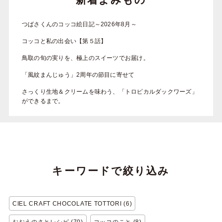
つばさくんのコッコ絵日記～2026年8月～
コッコと私の出会い【第５話】
鳥取の旬の実りを、極上のスイーツでお届け。
「風紋まんじゅう」2周年の節目に寄せて
さっくり生地＆クリームを味わう、「トロピカルダックワーズ」
ができるまで。
キーワードで絞り込み
CIEL CRAFT CHOCOLATE TOTTORI (6)
おおえのさとレシピ (70)
コッコのこと (8)