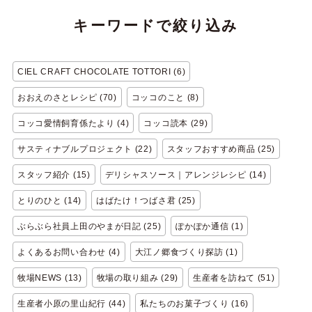
キーワードで絞り込み
CIEL CRAFT CHOCOLATE TOTTORI (6)
おおえのさとレシピ (70)
コッコのこと (8)
コッコ愛情飼育係たより (4)
コッコ読本 (29)
サスティナブルプロジェクト (22)
スタッフおすすめ商品 (25)
スタッフ紹介 (15)
デリシャスソース｜アレンジレシピ (14)
とりのひと (14)
はばたけ！つばさ君 (25)
ぶらぶら社員上田のやまが日記 (25)
ぽかぽか通信 (1)
よくあるお問い合わせ (4)
大江ノ郷食づくり探訪 (1)
牧場NEWS (13)
牧場の取り組み (29)
生産者を訪ねて (51)
生産者小原の里山紀行 (44)
私たちのお菓子づくり (16)