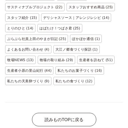
サスティナブルプロジェクト (22)
スタッフおすすめ商品 (25)
スタッフ紹介 (15)
デリシャスソース｜アレンジレシピ (14)
とりのひと (14)
はばたけ！つばさ君 (25)
ぶらぶら社員上田のやまが日記 (25)
ぽかぽか通信 (1)
よくあるお問い合わせ (4)
大江ノ郷食づくり探訪 (1)
牧場NEWS (13)
牧場の取り組み (29)
生産者を訪ねて (51)
生産者小原の里山紀行 (44)
私たちのお菓子づくり (16)
私たちの天美卵づくり (9)
私たちの食づくり (12)
読みものTOPに戻る