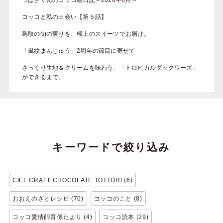
つばさくんのコッコ絵日記～2026年8月～
コッコと私の出会い【第５話】
鳥取の旬の実りを、極上のスイーツでお届け。
「風紋まんじゅう」2周年の節目に寄せて
さっくり生地＆クリームを味わう、「トロピカルダックワーズ」
ができるまで。
キーワードで絞り込み
CIEL CRAFT CHOCOLATE TOTTORI (6)
おおえのさとレシピ (70)
コッコのこと (8)
コッコ愛情飼育係たより (4)
コッコ読本 (29)