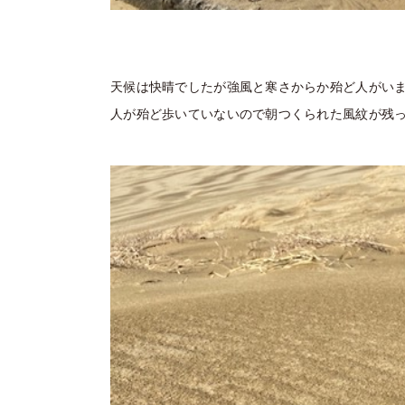
天候は快晴でしたが強風と寒さからか殆ど人がい
人が殆ど歩いていないので朝つくられた風紋が残