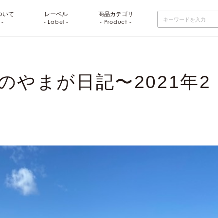
ついて
レーベル
商品
カテゴリ
 -
- Label -
- Product -
やまが日記〜2021年2