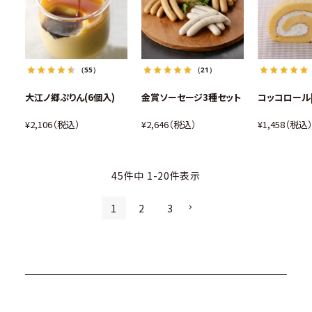
（55）
（21）
大江ノ郷ぷりん(6個入)
金賞ソーセージ3種セット
コッコロール
¥
2,106
税込
¥
2,646
税込
¥
1,458
税込
45
件中
1
-
20
件表示
1
2
3