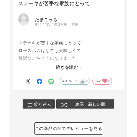
ステーキが苦手な家族にとって
たまごっち
年代:
50代
都道府県:
千葉県
ステーキが苦手な家族にとって
ロースハムはとても美味しくて
贅沢なごちそうになりました。
クリスマスやお誕生日お正月等
続きを読む
ハムステーキ取り寄せて
食べようと思います。
参考になった
2
Like!
0
ごちそう様でした。
絞り込み
表示：新しい順
この商品の全てのレビューを見る