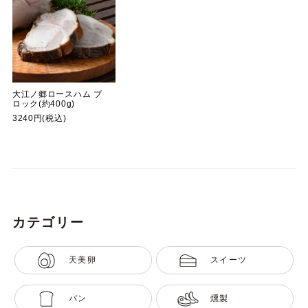
大江ノ郷ロースハム ブ
ロック(約400g)
3240円(税込)
カテゴリー
天美卵
スイーツ
パン
燻製