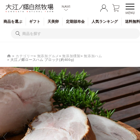
商品を
選ぶ
ギフト
天美卵
定期
頒布会
人気
ランキング
送料無料
カテゴリー
無添加グルメ
無添加燻製
無添加ハム
大江ノ郷ロースハム ブロック(約400g)