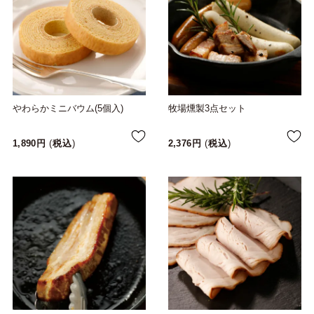
やわらかミニバウム(5個入)
牧場燻製3点セット
1,890
税込
2,376
税込