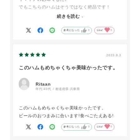
でもこちらのハムはそうではなく絶品です！
美味しい！お値段は少々お高いですが安全な物を
続きを読む
たべたいので、またリピートさせていただきまし
た。
参考になった
0
Like!
0
2023.8.3
このハムもめちゃくちゃ美味かったです。
Ritaan
年代:
40代
都道府県:
兵庫県
このハムもめちゃくちゃ美味かったです。
ビールのおつまみに合います!食べごたえある!
参考になった
0
Like!
0