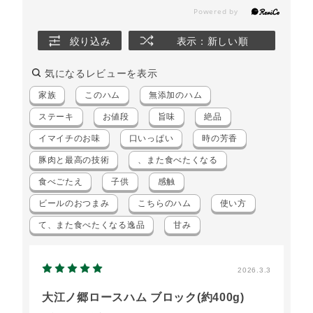
絞り込み
表示：新しい順
気になるレビューを表示
家族
このハム
無添加のハム
ステーキ
お値段
旨味
絶品
イマイチのお味
口いっぱい
時の芳香
豚肉と最高の技術
、また食べたくなる
食べごたえ
子供
感触
ビールのおつまみ
こちらのハム
使い方
て、また食べたくなる逸品
甘み
2026.3.3
大江ノ郷ロースハム ブロック(約400g)