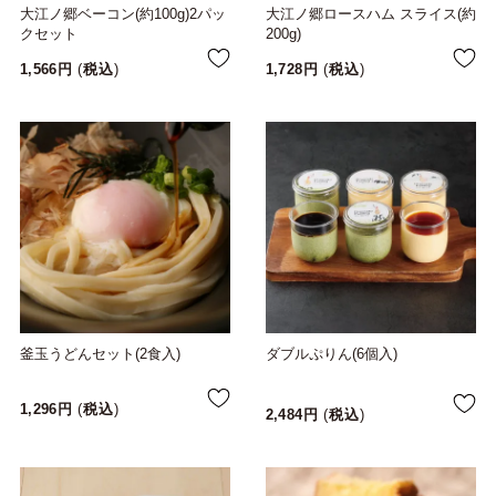
大江ノ郷ベーコン(約100g)2パッ
大江ノ郷ロースハム スライス(約
クセット
200g)
1,566
税込
1,728
税込
釜玉うどんセット(2食入)
ダブルぷりん(6個入)
1,296
税込
2,484
税込