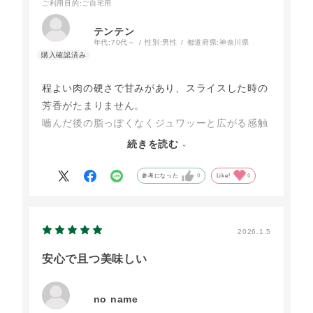
ご利用目的
:ご自宅用
テンテン
年代:
70代～
性別:
男性
都道府県:
神奈川県
程よい肉の硬さで甘みがあり、スライスした時の
芳香がたまりません。
嚙んだ後の脂っぽくなくジュワッーと広がる感触
が最高です。レモンをかけて食べるとより一層お
続きを読む
いしくなります。
厳選された豚肉と最高の技術で出来上がったハム
参考になった
0
Like!
0
だと実感できます。
おいしさのあまり、つい厚切りになりすぐ食べき
ってしまいます。
2026.1.5
安心で且つ美味しい
no name