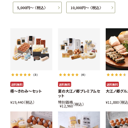
5,000円〜 〈税込〉
10,000円〜 〈税込〉
（3）
（6）
送料無料
送料無料
送料無料
極～きわみ～セット
夏の大江ノ郷プレミアムセ
大江ノ郷グル
ット
¥
19,440
税込
特別価格
¥
11,880
税
税込
¥
12,960