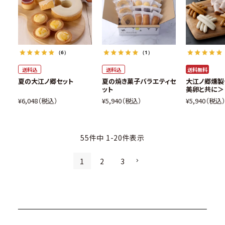
（6）
（1）
送料込
送料込
送料無料
夏の大江ノ郷セット
夏の焼き菓子バラエティセ
大江ノ郷燻製
ット
美卵と共に＞
¥
6,048
税込
¥
5,940
税込
¥
5,940
税込
55
件中
1
-
20
件表示
1
2
3