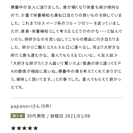
療養中の友人に送りました。 食が細くなり体重も減少傾向な
ので、少量で栄養補給も兼ね口当たりの良いものを探していま
した。 これまではスイーツ系のフルーツゼリーを送っていまし
たが、食事・栄養補給として考えるとどうかのかな・・・と悩んで
いたら、卵好きなのを思い出してこちらの商品に行き当たりま
した。 卵かけご飯だとスルスル口に運べるし、何より大好きな
卵だと食も進むかな。 喜んでもらえるといいな。 ≪友人談≫
「大好きな卵がたくさん届いて驚いたよ！普通の卵と違ってＥＰ
Ａの数値が格段に高いね。療養中の事を考えてくれてありがと
う。美味しく頂いてます。」との事でした。 喜んでもらえて良かっ
たです。
papanoriさん（5件）
30代男性 / 投稿日 2021/01/06
購入者
★★★★★