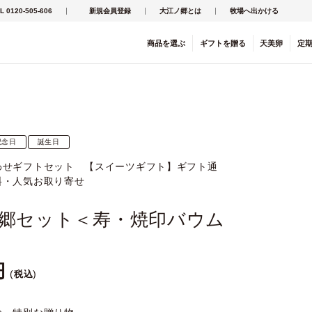
L 0120-505-606
新規会員登録
大江ノ郷とは
牧場へ出かける
商品を
選ぶ
ギフト
を
贈る
天美卵
定
記念日
誕生日
わせギフトセット 【スイーツギフト】ギフト通
料・人気お取り寄せ
郷セット＜寿・焼印バウム
税込