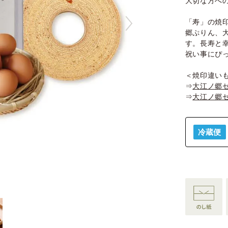
大切な方へ
「寿」の焼
郷ぷりん、
す。長寿と
祝い事にぴ
＜焼印違い
⇒
大江ノ郷
⇒
大江ノ郷
冷蔵便