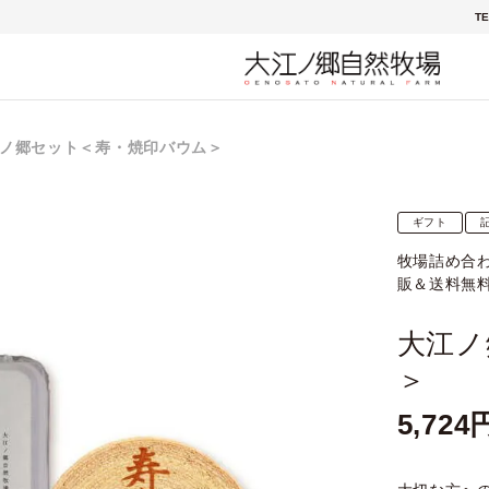
TE
ノ郷セット＜寿・焼印バウム＞
ギフト
牧場詰め合
販＆送料無
大江ノ
＞
5,724