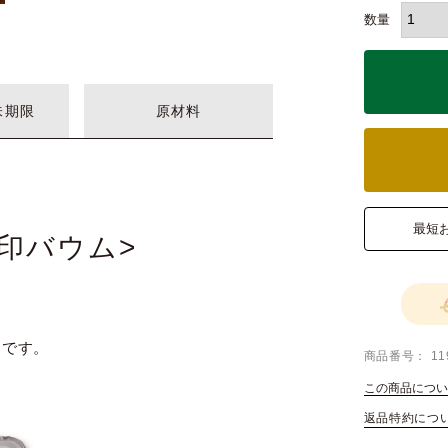
味期限
原材料
最短
印バウム>
トです。
商品番号
11
この商品につい
返品特約につ