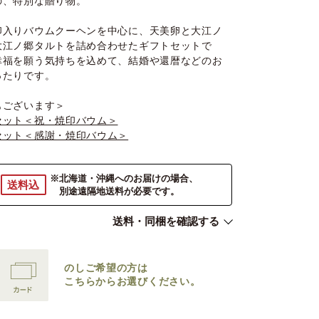
の、特別な贈り物。
印入りバウムクーヘンを中心に、天美卵と大江ノ
大江ノ郷タルトを詰め合わせたギフトセットで
幸福を願う気持ちを込めて、結婚や還暦などのお
ったりです。
もございます＞
セット＜祝・焼印バウム＞
セット＜感謝・焼印バウム＞
※北海道・沖縄へのお届けの場合、
送料込
別途遠隔地送料が必要です。
送料・同梱を確認する
のしご希望の方は
こちらからお選びください。