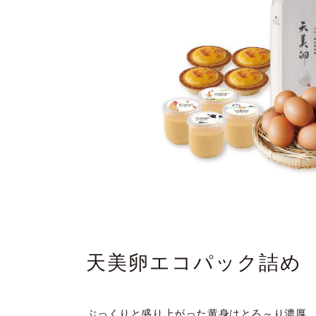
天美卵エコパック詰め
ぷっくりと盛り上がった黄身はとろ～り濃厚