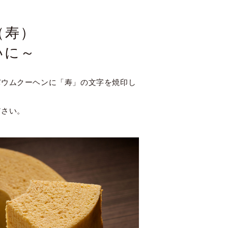
（寿）
いに～
バウムクーヘンに「寿」の文字を焼印し
ださい。