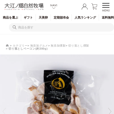
商品を
選ぶ
ギフト
天美卵
定期
頒布会
人気
ランキング
送料無料
カテゴリー
無添加グルメ
無添加燻製
切り落とし燻製
切り落としベーコン(約300g)