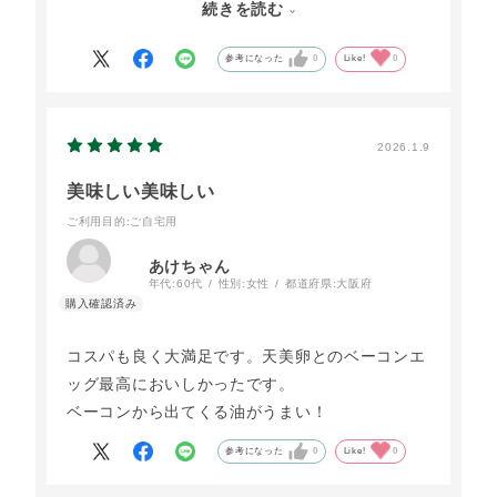
続きを読む
我が家もかつて燻製していました。
オーガニックの色々なウッドを選んでベーコン作
参考になった
0
Like!
0
りをしていました。
どんなウッドで燻製されているのか、インフォが
あるとありがたいです。
2026.1.9
美味しい美味しい
ご利用目的
:ご自宅用
あけちゃん
年代:
60代
性別:
女性
都道府県:
大阪府
コスパも良く大満足です。天美卵とのベーコンエ
ッグ最高においしかったです。
ベーコンから出てくる油がうまい！
参考になった
0
Like!
0