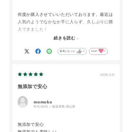
何度か購入させていいただいております。最近は
人気のようでなかなか手に入らず、久しぶりに購
入できました！
余計なモノが入っていないので素材本来の味がし
続きを読む
っかり味わえます。
また購入します！
参考になった
0
Like!
0
2025.3.5
無添加で安心
momoko
年代:
60代
都道府県:
岡山県
無添加で安心
無添加でも美味しい