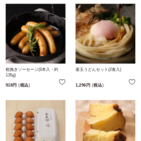
粗挽きソーセージ(5本入・約
釜玉うどんセット(2食入)
135g)
918
税込
1,296
税込