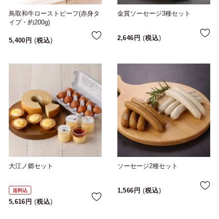
鳥取和牛ローストビーフ(赤身タ
金賞ソーセージ3種セット
イプ・約200g)
2,646
税込
5,400
税込
大江ノ郷セット
ソーセージ2種セット
1,566
税込
送料込
5,616
税込