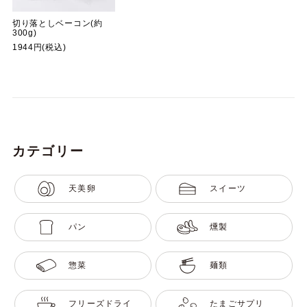
切り落としベーコン(約
300g)
1944円(税込)
カテゴリー
天美卵
スイーツ
パン
燻製
惣菜
麺類
フリーズドライ
たまごサプリ