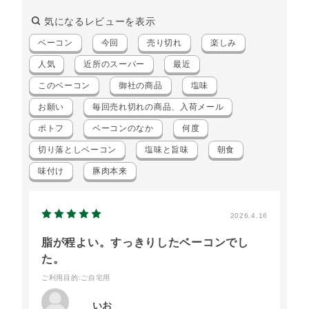
気になるレビューを表示
ベーコン
今回
売り切れ
楽しみ
人気
近所のスーパー
最近
このベーコン
御社の商品
塩味
お願い
毎回売れ切れの商品、入荷メール
ポトフ
ベーコンのなか
何度
切り落としベーコン
塩味と旨味
朝食
味付け
豚肉本来
2026.4.16
脂が程よい。すっきりしたベーコンでし
た。
ご利用目的
:ご自宅用
いお