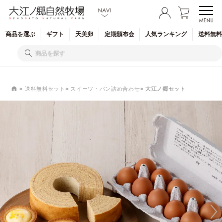
商品を
選ぶ
ギフト
天美卵
定期
頒布会
人気
ランキング
送料無料
送料無料セット
スイーツ・パン詰め合わせ
大江ノ郷セット