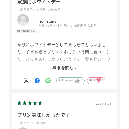
家族にホワイトデー
ご利用目的
:ご自宅用+ご進物用
no name
年代:
40代
性別:
男性
都道府県:
広島県
家族にホワイトデーとして送らせてもらいまし
た。子ども達はプリンをあっという間に食べまし
た。とても美味しかったようです。妻も卵とバウ
ムクーヘンを喜んでいただきました。卵は濃厚な
続きを読む
味わい、バウムクーヘンは素朴だけど贅沢な感じ
だと話していました。自然に近いものをこんなに
参考になった
1
Like!
0
美味しくいただけるのは最高の贅沢です。ありが
とうございました。
2026.3.28
プリン美味しかったです
ご利用目的
:ご進物用