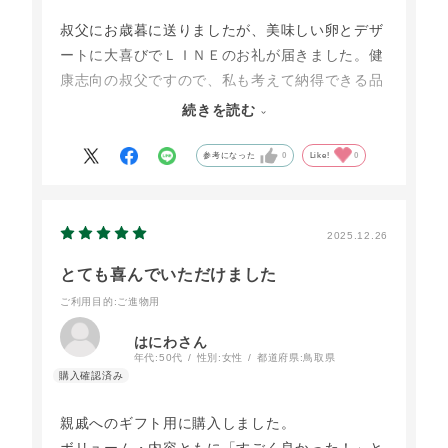
叔父にお歳暮に送りましたが、美味しい卵とデザ
ートに大喜びでＬＩＮＥのお礼が届きました。健
康志向の叔父ですので、私も考えて納得できる品
物に出会えたと思います。その前は、義母へ母の
続きを読む
日に送りましたので、今度は自分に購入したいと
思います。感謝します。有難うございました。
参考になった
0
Like!
0
2025.12.26
とても喜んでいただけました
ご利用目的
:ご進物用
はにわさん
年代:
50代
性別:
女性
都道府県:
鳥取県
親戚へのギフト用に購入しました。