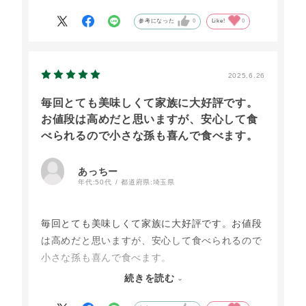
参考になった
0
Like!
0
2025.6.26
毎回とても美味しくて家族に大好評です。
お値段は高めだと思いますが、安心して食
べられるので小さな孫も喜んで食べます。
あっちー
年代:
50代
都道府県:
埼玉県
毎回とても美味しくて家族に大好評です。お値段
は高めだと思いますが、安心して食べられるので
小さな孫も喜んで食べます。
送料がかからず、天美卵と3種類のスイーツが食
続きを読む
べられるこのセットは日々がんばる家族のご褒美