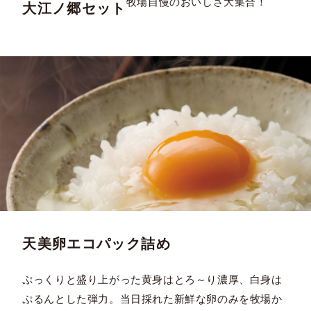
牧場自慢のおいしさ大集合！
大江ノ郷セット
天美卵エコパック詰め
ぷっくりと盛り上がった黄身はとろ～り濃厚、白身は
ぷるんとした弾力。当日採れた新鮮な卵のみを牧場か