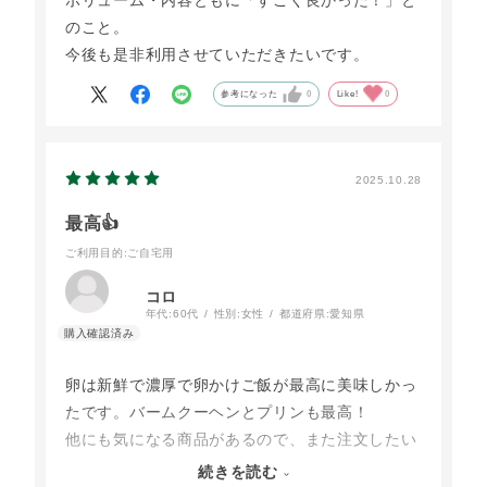
ボリューム・内容ともに「すごく良かった！」と
のこと。
今後も是非利用させていただきたいです。
参考になった
0
Like!
0
2025.10.28
最高👍
ご利用目的
:ご自宅用
コロ
年代:
60代
性別:
女性
都道府県:
愛知県
卵は新鮮で濃厚で卵かけご飯が最高に美味しかっ
たです。バームクーヘンとプリンも最高！
他にも気になる商品があるので、また注文したい
と思います。
続きを読む