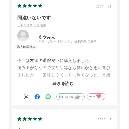
2026.4.18
間違いないです
ご利用目的
:ご進物用
あやみん
年代:
40代
性別:
女性
都道府県:
兵庫県
今回は友達の退院祝いに購入しました。
病み上がりなのでプリン等なら良いかと思い選び
ましたが、「美味しくてすぐに無くなった」と嬉
しい言葉をいただきました。
続きを読む
ここの商品はどれを送っても皆さんに喜ばれる事
間違いないです。
参考になった
0
Like!
0
また熨斗も種類が多く使い勝手が良かったです。
またよろしくお願いします。
2026.4.1