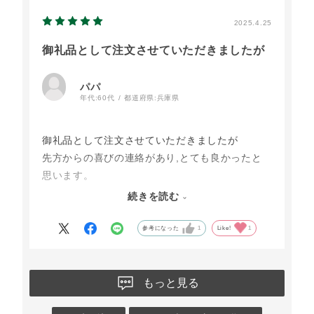
携わっている皆様方、本当にありがとうございま
す。
2025.4.25
御礼品として注文させていただきましたが
パパ
年代:
60代
都道府県:
兵庫県
御礼品として注文させていただきましたが
先方からの喜びの連絡があり,とても良かったと
思います。
特にタルトは今まで味わったことがない美味しさ
続きを読む
だと！
今後も他の商品もいろんな場面で利用させていた
参考になった
1
Like!
1
だこうと思います。
もっと見る