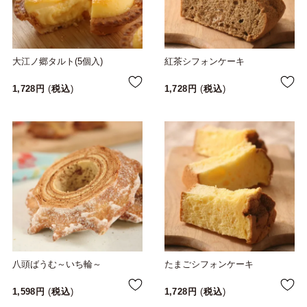
大江ノ郷タルト(5個入)
紅茶シフォンケーキ
1,728
税込
1,728
税込
八頭ばうむ～いち輪～
たまごシフォンケーキ
1,598
税込
1,728
税込