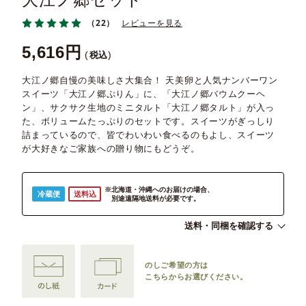
大江ノ郷セット
（22）
レビューを見る
5,616
税込
大江ノ郷自慢の美味しさ大集合！ 天美卵と人気ナンバーワン
スイーツ「大江ノ郷ぷりん」に、「大江ノ郷バウムクーヘ
ン」、サクサク生地のミニタルト「大江ノ郷タルト」が入っ
た、ボリュームたっぷりのセットです。スイーツがぎっしり
詰まっているので、皆でわいわい食べるのもよし、スイーツ
が大好きなご家族への贈り物にもどうぞ。
※北海道・沖縄へのお届けの場合、
冷蔵便
送料込
別途遠隔地送料が必要です。
送料・同梱を確認する
のしご希望の方は
こちらからお選びください。