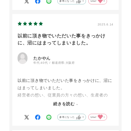
として何度でも頼みたくなる商品です。
参考になった
0
Like!
0
2025.6.14
以前に頂き物でいただいた事をきっかけ
に、沼にはまってしまいました。
たかやん
年代:
40代
都道府県:
大阪府
以前に頂き物でいただいた事をきっかけに、沼に
はまってしまいました。
経営者の想い、従業員の方々の想い、生産者の
方々の想いが沢山沢山詰まった宝箱のような素晴
続きを読む
らしいお菓子です。何個でも食べれるよ！
勿論、忘れてはいけない、こっこ達！最高です。
参考になった
0
Like!
1
感謝です。本当に感謝しかありません。