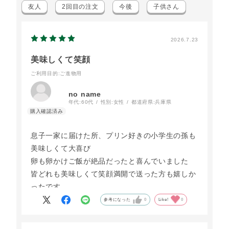
友人
2回目の注文
今後
子供さん
2026.7.23
美味しくて笑顔
ご利用目的
:ご進物用
no name
年代:
60代
性別:
女性
都道府県:
兵庫県
息子一家に届けた所、プリン好きの小学生の孫も
美味しくて大喜び
卵も卵かけご飯が絶品だったと喜んでいました
皆どれも美味しくて笑顔満開で送った方も嬉しか
ったです
参考になった
0
Like!
0