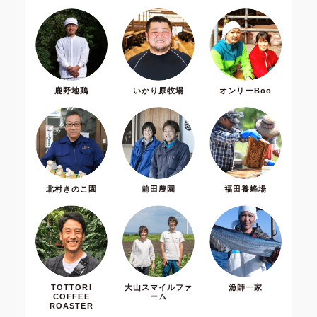
鹿野地鶏
いかり原牧場
オンリーBoo
北村きのこ園
前田農園
福田養蜂場
TOTTORI
大山スマイルファ
漁師一家
COFFEE
ーム
ROASTER