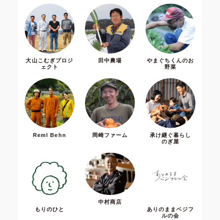
大山こむぎプロジ
田中農場
やまぐちくんのお
ェクト
野菜
Reml Behn
岡崎ファーム
承け継ぐ暮らし
のぎ屋
中村商店
もりのひと
ありのままベジフ
ルの会