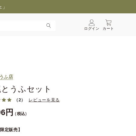
ェ」
ログイン
カート
うふ店
尾とうふセット
（2）
レビューを見る
96
税込
B限定販売】