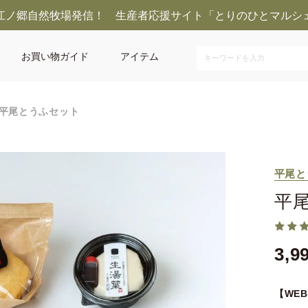
江ノ郷自然牧場発信！ 生産者応援サイト「とりのひとマルシ
お買い物ガイド
アイテム
平尾とうふセット
平尾と
平
3,9
【WE