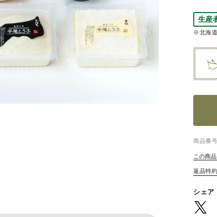
生産
※北海道
商品番
この商品
返品特
シェア