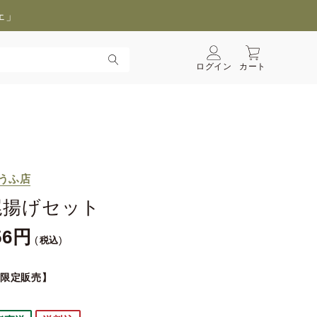
ェ」
ログイン
カート
うふ店
尾揚げセット
56
税込
B限定販売】