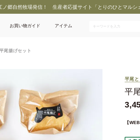
江ノ郷自然牧場発信！ 生産者応援サイト「とりのひとマルシ
お買い物ガイド
アイテム
平尾揚げセット
平尾と
平
3,4
【WE