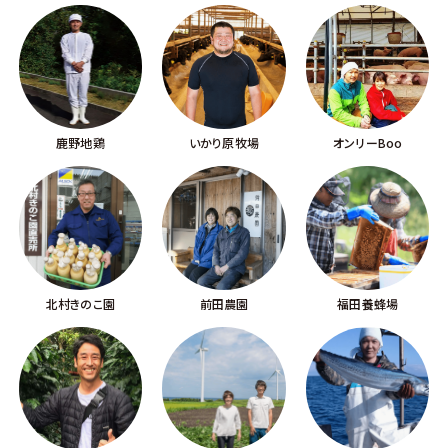
鹿野地鶏
いかり原牧場
オンリーBoo
北村きのこ園
前田農園
福田養蜂場