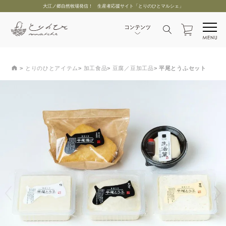
大江ノ郷自然牧場発信！ 生産者応援サイト「とりのひとマルシェ」
とりのひとアイテム
加工食品
豆腐／豆加工品
平尾とうふセット