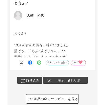
とうふ?
大崎 和代
とうふ?
"久々の昔の豆腐を、味わいました。
揚げも、「あぁ?揚げじゃん」??
美味しいものは、し・あ・わ・せ"
参考になった
0
Like!
0
絞り込み
表示：新しい順
この商品の全てのレビューを見る