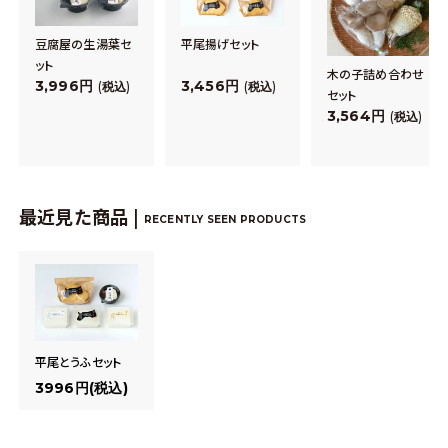
豆腐屋の生湯葉セ
平尾揚げセット
ット
木の子詰め合わせ
3,996
3,456
税込
税込
セット
3,564
税込
最近見た商品 |
RECENTLY SEEN PRODUCTS
平尾とうふセット
3996円(税込)