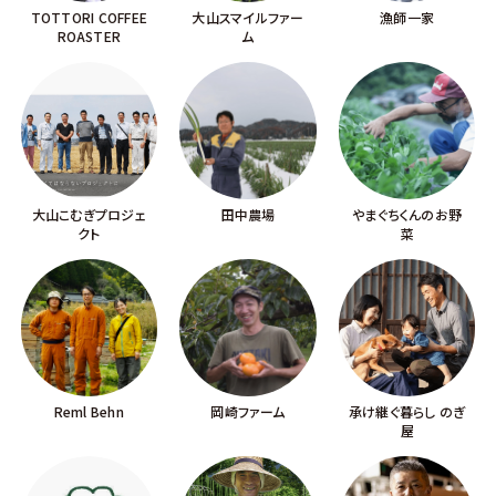
TOTTORI COFFEE
大山スマイルファー
漁師一家
ROASTER
ム
大山こむぎプロジェ
田中農場
やまぐちくんのお野
クト
菜
Reml Behn
岡崎ファーム
承け継ぐ暮らし のぎ
屋