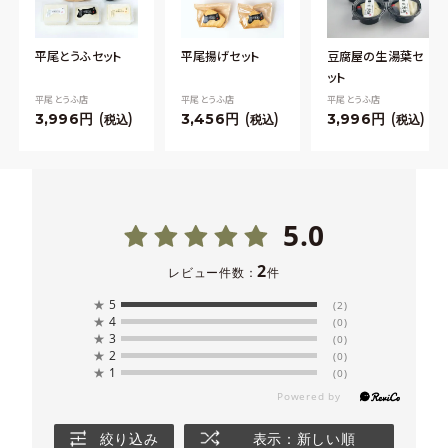
平尾とうふセット
平尾揚げセット
豆腐屋の生湯葉セ
ット
平尾とうふ店
平尾とうふ店
平尾とうふ店
3,996
3,456
3,996
税込
税込
税込
5.0
2
レビュー件数：
件
★
5
(2)
★
4
(0)
★
3
(0)
★
2
(0)
★
1
(0)
絞り込み
表示：新しい順