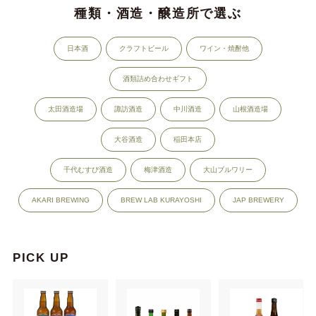
種類・酒造・醸造所で選ぶ
日本酒
クラフトビール
ワイン・焼酎他
酒類詰め合わせギフト
太田酒造場
諏訪酒造
中川酒造
山根酒造場
大谷酒造
稲田本店
千代むすび酒造
梅津酒造
大山ブルワリー
AKARI BREWING
BREW LAB KURAYOSHI
JAP BREWERY
PICK UP