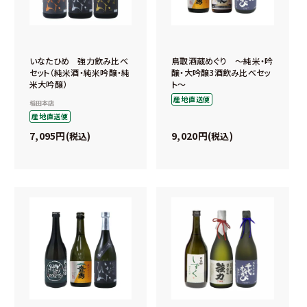
いなたひめ 強力飲み比べ
鳥取酒蔵めぐり ～純米・吟
セット（純米酒・純米吟醸・純
醸・大吟醸3酒飲み比べセッ
米大吟醸）
ト～
産地直送便
稲田本店
産地直送便
7,095
9,020
税込
税込