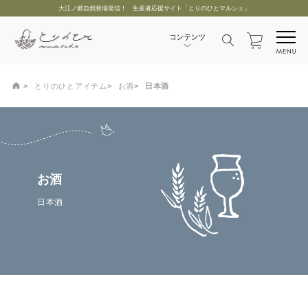
大江ノ郷自然牧場発信！ 生産者応援サイト「とりのひとマルシェ」
とりのひとアイテム
お酒
日本酒
お酒
日本酒