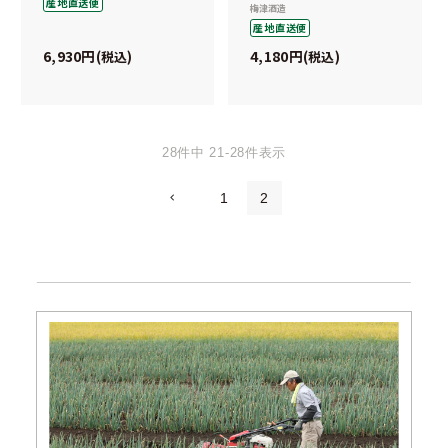
産地直送便
梅津酒造
産地直送便
6,930
4,180
税込
税込
28
件中
21
-
28
件表示
1
2