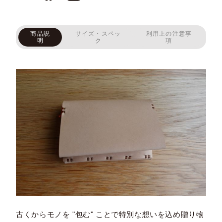
商品説
サイズ・スペッ
利用上の注意事
明
ク
項
古くからモノを "包む" ことで特別な想いを込め贈り物