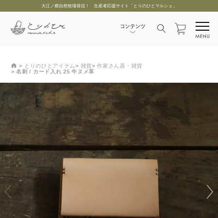
大江ノ郷自然牧場発信！ 生産者応援サイト「とりのひとマルシェ」
とりのひとアイテム
雑貨
作家さん器・雑貨
名刺 / カード入れ 25 牛ヌメ革