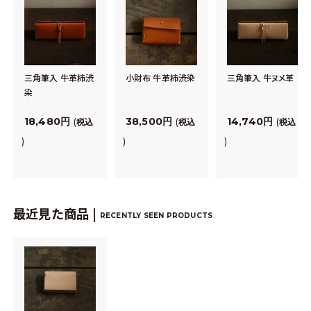
三角筆入 牛革柿渋
小財布 牛革柿渋染
三角筆入 牛ヌメ革
染
18,480
38,500
14,740
税込
税込
税込
最近見た商品 |
RECENTLY SEEN PRODUCTS