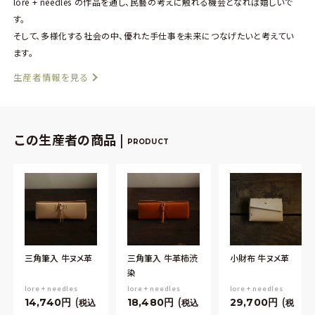
lore + needles の作品を通し、民藝の考えに触れる機会となれば嬉しいで
す。
そして、多様化する社会の中、優れた手仕事を未来につなげたいと考えてい
ます。
生産者情報を見る
この生産者の商品 |
PRODUCT
三角筆入 牛ヌメ革
三角筆入 牛革柿渋
小財布 牛ヌメ革
染
lore + needles
lore + needles
lore + needles
14,740
18,480
29,700
税込
税込
税