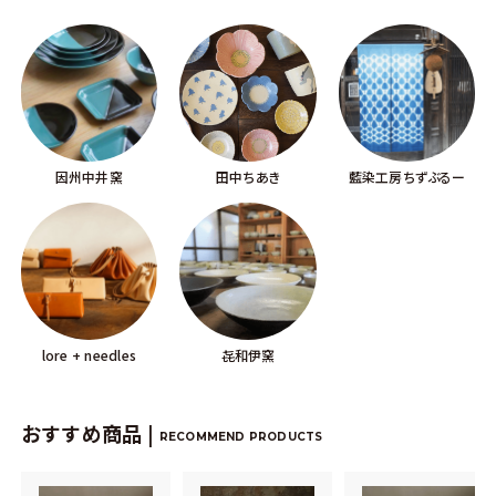
因州中井窯
田中ちあき
藍染工房ちずぶるー
lore + needles
㐂和伊窯
おすすめ商品 |
RECOMMEND PRODUCTS