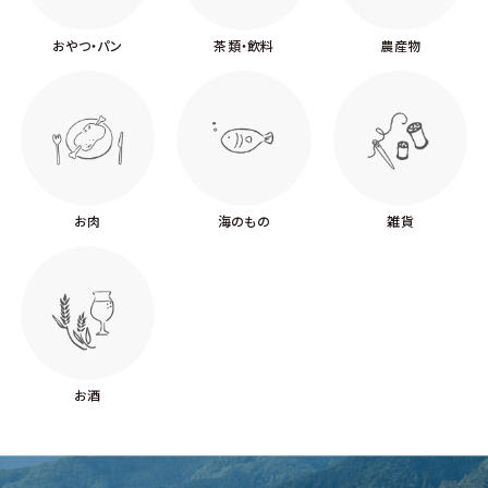
おやつ・パン
茶類・飲料
農産物
お肉
海のもの
雑貨
お酒