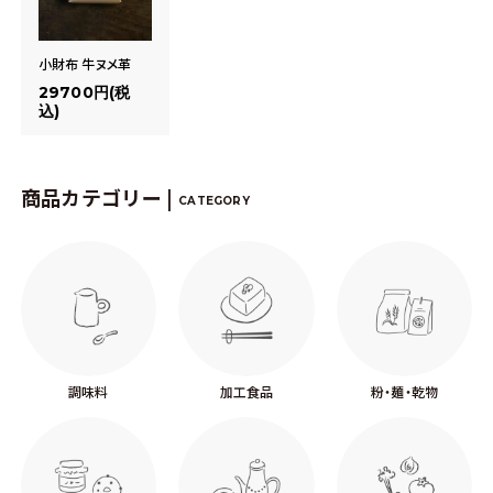
小財布 牛ヌメ革
29700円(税
込)
商品カテゴリー |
CATEGORY
調味料
加工食品
粉・麺・乾物