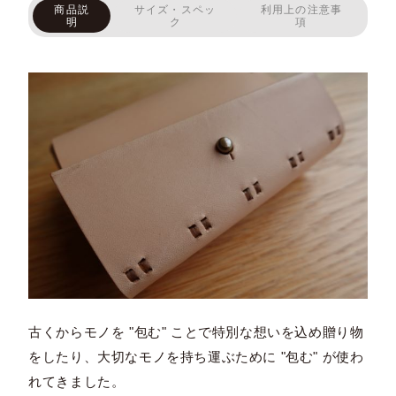
商品説
サイズ・スペッ
利用上の注意事
明
ク
項
古くからモノを "包む" ことで特別な想いを込め贈り物
をしたり、大切なモノを持ち運ぶために "包む" が使わ
れてきました。