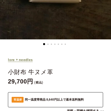
lore + needles
小財布 牛ヌメ革
29,700
税込
同一温度帯商品 8,640円以上で基本送料無料
常温便
送料・同梱を確認する