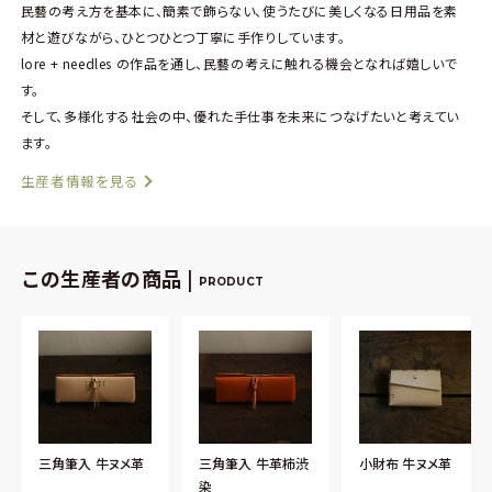
民藝の考え方を基本に、簡素で飾らない、使うたびに美しくなる日用品を素
材と遊びながら、ひとつひとつ丁寧に手作りしています。
lore + needles の作品を通し、民藝の考えに触れる機会となれば嬉しいで
す。
そして、多様化する社会の中、優れた手仕事を未来につなげたいと考えてい
ます。
生産者情報を見る
この生産者の商品 |
PRODUCT
三角筆入 牛ヌメ革
三角筆入 牛革柿渋
小財布 牛ヌメ革
染