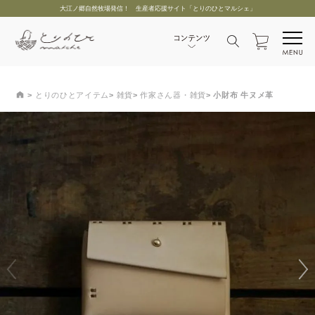
大江ノ郷自然牧場発信！ 生産者応援サイト「とりのひとマルシェ」
とりのひとアイテム
雑貨
作家さん器・雑貨
小財布 牛ヌメ革