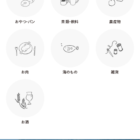
おやつ・パン
茶類・飲料
農産物
お肉
海のもの
雑貨
お酒