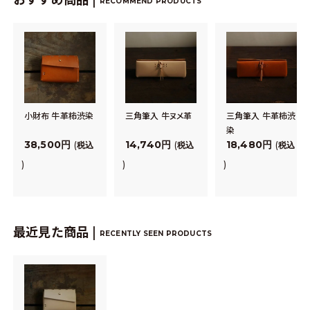
RECOMMEND PRODUCTS
小財布 牛革柿渋染
三角筆入 牛ヌメ革
三角筆入 牛革柿渋
染
38,500
14,740
18,480
税込
税込
税込
最近見た商品 |
RECENTLY SEEN PRODUCTS