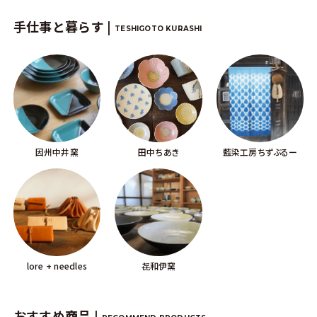
手仕事と暮らす |
TESHIGOTO KURASHI
因州中井窯
田中ちあき
藍染工房ちずぶるー
lore + needles
㐂和伊窯
おすすめ商品 |