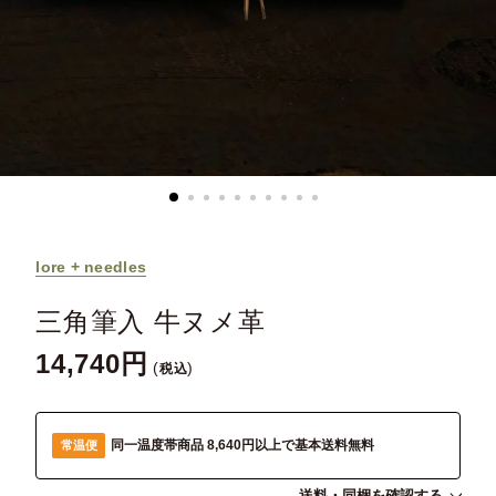
lore + needles
三角筆入 牛ヌメ革
14,740
税込
同一温度帯商品 8,640円以上で基本送料無料
常温便
送料・同梱を確認する