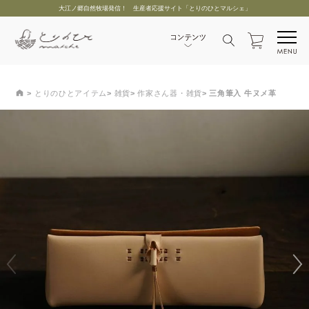
大江ノ郷自然牧場発信！ 生産者応援サイト「とりのひとマルシェ」
とりのひとアイテム
雑貨
作家さん器・雑貨
三角筆入 牛ヌメ革