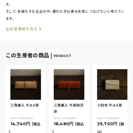
す。
そして、多様化する社会の中、優れた手仕事を未来につなげたいと考えてい
ます。
生産者情報を見る
この生産者の商品 |
PRODUCT
三角筆入 牛ヌメ革
三角筆入 牛革柿渋
小財布 牛ヌメ革
染
lore + needles
lore + needles
lore + needles
14,740
18,480
29,700
税込
税込
税
込