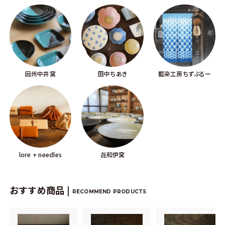
因州中井窯
田中ちあき
藍染工房ちずぶるー
lore + needles
㐂和伊窯
おすすめ商品 |
RECOMMEND PRODUCTS