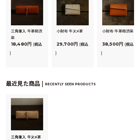
三角筆入 牛革柿渋
小財布 牛ヌメ革
小財布 牛革柿渋染
染
18,480
29,700
38,500
税込
税込
税込
最近見た商品 |
RECENTLY SEEN PRODUCTS
三角筆入 牛ヌメ革