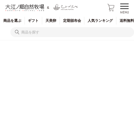
&
商品を
選ぶ
ギフト
天美卵
定期
頒布会
人気
ランキング
送料無料