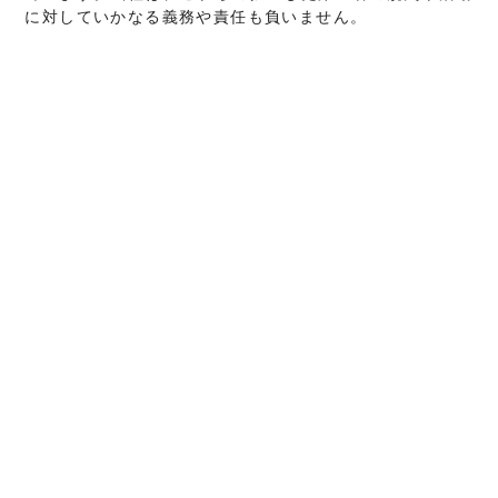
に対していかなる義務や責任も負いません。
個人情報の取扱いの変更及び通知
当社は、本個人情報の取扱いについての内容を、当社の営
業上の必要性、新法令の施行、既存法令の改正その他の事