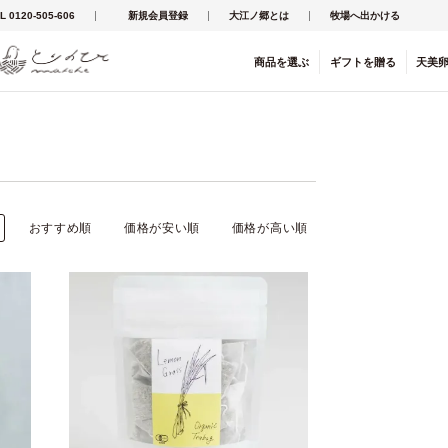
L 0120-505-606
新規会員登録
大江ノ郷とは
牧場へ出かける
商品を
選ぶ
ギフト
を
贈る
天美
おすすめ順
価格が安い順
価格が高い順