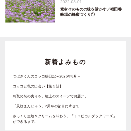
2022-08-01
素材そのものの味を活かす／福田養
蜂場の蜂蜜づくり①
新着よみもの
つばさくんのコッコ絵日記～2026年8月～
コッコと私の出会い【第５話】
鳥取の旬の実りを、極上のスイーツでお届け。
「風紋まんじゅう」2周年の節目に寄せて
さっくり生地＆クリームを味わう、「トロピカルダックワーズ」
ができるまで。