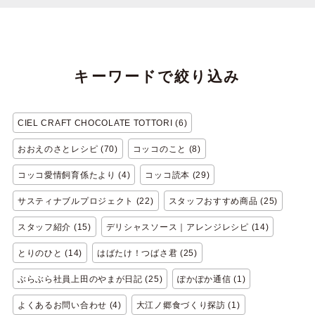
キーワードで絞り込み
CIEL CRAFT CHOCOLATE TOTTORI (6)
おおえのさとレシピ (70)
コッコのこと (8)
コッコ愛情飼育係たより (4)
コッコ読本 (29)
サスティナブルプロジェクト (22)
スタッフおすすめ商品 (25)
スタッフ紹介 (15)
デリシャスソース｜アレンジレシピ (14)
とりのひと (14)
はばたけ！つばさ君 (25)
ぶらぶら社員上田のやまが日記 (25)
ぽかぽか通信 (1)
よくあるお問い合わせ (4)
大江ノ郷食づくり探訪 (1)