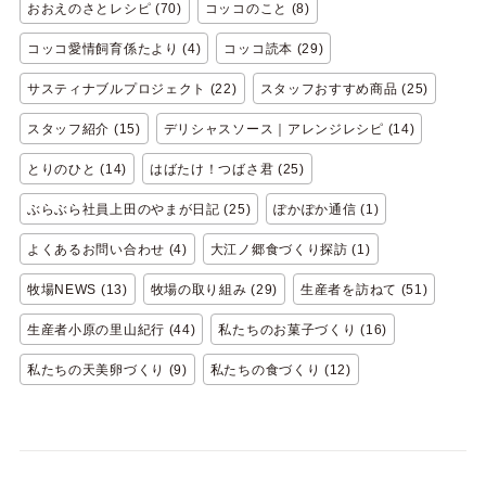
おおえのさとレシピ (70)
コッコのこと (8)
コッコ愛情飼育係たより (4)
コッコ読本 (29)
サスティナブルプロジェクト (22)
スタッフおすすめ商品 (25)
スタッフ紹介 (15)
デリシャスソース｜アレンジレシピ (14)
とりのひと (14)
はばたけ！つばさ君 (25)
ぶらぶら社員上田のやまが日記 (25)
ぽかぽか通信 (1)
よくあるお問い合わせ (4)
大江ノ郷食づくり探訪 (1)
牧場NEWS (13)
牧場の取り組み (29)
生産者を訪ねて (51)
生産者小原の里山紀行 (44)
私たちのお菓子づくり (16)
私たちの天美卵づくり (9)
私たちの食づくり (12)