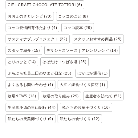
CIEL CRAFT CHOCOLATE TOTTORI (6)
おおえのさとレシピ (70)
コッコのこと (8)
コッコ愛情飼育係たより (4)
コッコ読本 (29)
サスティナブルプロジェクト (22)
スタッフおすすめ商品 (25)
スタッフ紹介 (15)
デリシャスソース｜アレンジレシピ (14)
とりのひと (14)
はばたけ！つばさ君 (25)
ぶらぶら社員上田のやまが日記 (25)
ぽかぽか通信 (1)
よくあるお問い合わせ (4)
大江ノ郷食づくり探訪 (1)
牧場NEWS (13)
牧場の取り組み (29)
生産者を訪ねて (51)
生産者小原の里山紀行 (44)
私たちのお菓子づくり (16)
私たちの天美卵づくり (9)
私たちの食づくり (12)