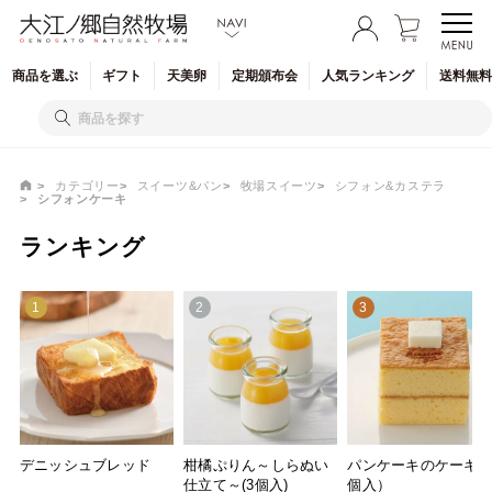
商品を
選ぶ
ギフト
天美卵
定期
頒布会
人気
ランキング
送料無料
カテゴリー
スイーツ&パン
牧場スイーツ
シフォン&カステラ
シフォンケーキ
ランキング
1
2
3
デニッシュブレッド
柑橘ぷりん～しらぬい
パンケーキのケーキ（
仕立て～(3個入)
個入）