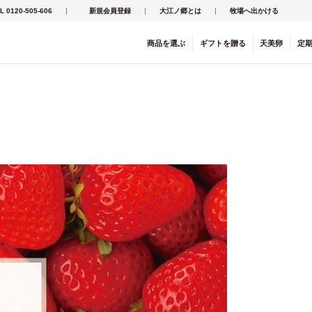
L 0120-505-606
新規会員登録
大江ノ郷とは
牧場へ出かける
商品を
選ぶ
ギフト
を
贈る
天美卵
定