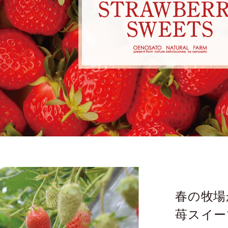
春の牧場
苺スイー