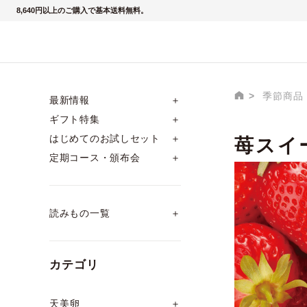
8,640円以上のご購入で基本送料無料。
季節商品
最新情報
＋
ギフト特集
＋
はじめてのお試しセット
＋
苺スイ
定期コース・頒布会
＋
読みもの一覧
＋
カテゴリ
天美卵
＋