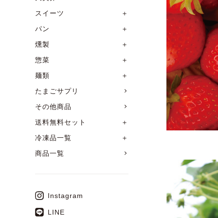
スイーツ
＋
パン
＋
燻製
＋
惣菜
＋
麺類
＋
たまごサプリ
その他商品
送料無料セット
＋
冷凍品一覧
＋
商品一覧
Instagram
LINE