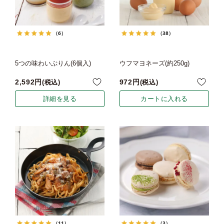
（6）
（38）
5つの味わいぷりん(6個入)
ウフマヨネーズ(約250g)
2,592
972
税込
税込
詳細を見る
カートに入れる
（11）
（3）