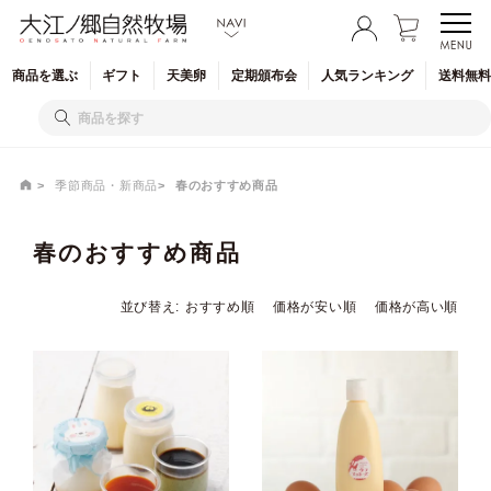
商品を
選ぶ
ギフト
天美卵
定期
頒布会
人気
ランキング
送料無料
季節商品・新商品
春のおすすめ商品
春のおすすめ商品
並び替え
おすすめ順
価格が安い順
価格が高い順