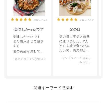
2026.7.23
2026.7.12
美味しかったです
父の日
美味しかったです
父の日に実父と義父
また購入させて頂き
に送りました。2人
ます
とも夫婦で食べたみ
たいで、両夫婦から
他の商品も試してみ
とても美味しかった
ます
サンドウィッチお楽し
郷のナポリタン(2食入)
と言ってもらえまし
みセット
た。ありがとうござ
いました。
関連キーワードで探す