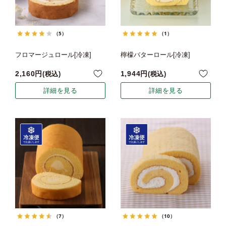
（5）
（1）
フロマージュロール[冷凍]
檸檬バターロール[冷凍]
2,160
1,944
税込
税込
詳細を見る
詳細を見る
（7）
（10）