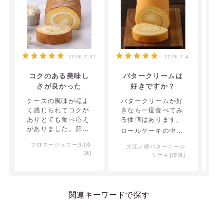
2026.7.31
2026.7.4
コクのある美味し
バタークリームは
さが良かった
好きですか？
チーズの風味が程よ
バタークリームが好
く感じられてコクが
きなら一度食べてみ
ありとても食べ応え
る価値はあります。
がありました。普通
ロールケーキの中に
のクリームよりこち
バタークリームがた
フロマージュロール[冷
らの方が個人的に好
大江ノ郷バターロール
っぷり。
凍]
ケーキ[冷凍]
みです。
なのにしつこくなく
軽い、生地もふわっ
と。
個人的には大満足の
関連キーワードで探す
お味。
今は取り扱いが昔と