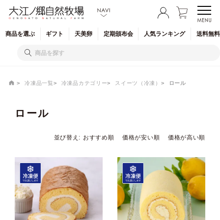
商品を
選ぶ
ギフト
天美卵
定期
頒布会
人気
ランキング
送料無料
冷凍品一覧
冷凍品カテゴリー
スイーツ（冷凍）
ロール
ロール
並び替え
おすすめ順
価格が安い順
価格が高い順