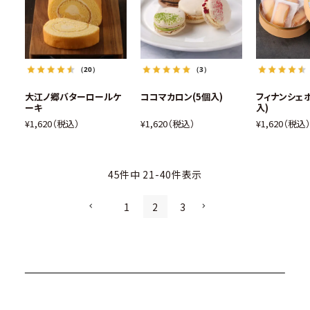
（20）
（3）
大江ノ郷バターロールケ
ココマカロン(5個入)
フィナンシェボ
ーキ
入)
¥
1,620
税込
¥
1,620
税込
¥
1,620
税込
45
件中
21
-
40
件表示
1
2
3