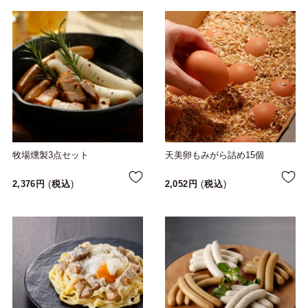
牧場燻製3点セット
天美卵もみがら詰め15個
2,376
税込
2,052
税込