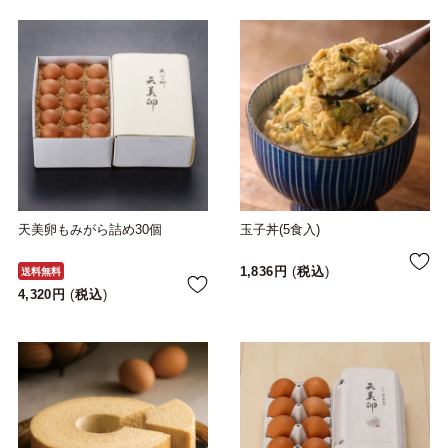
天美卵もみがら詰め30個
玉子丼(5食入)
1,836
税込
送料無料
4,320
税込