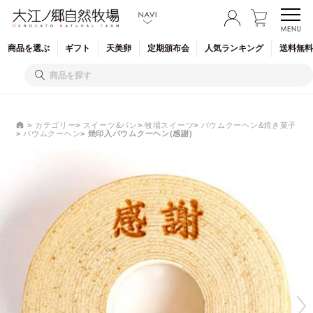
商品を
選ぶ
ギフト
天美卵
定期
頒布会
人気
ランキング
送料無料
カテゴリー
スイーツ&パン
牧場スイーツ
バウムクーヘン&焼き菓子
バウムクーヘン
焼印入バウムクーヘン(感謝)