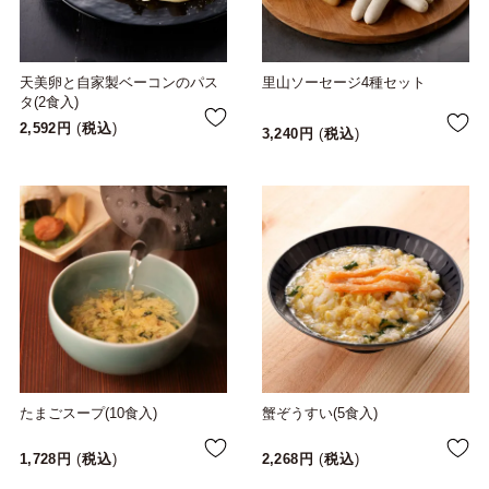
天美卵と自家製ベーコンのパス
里山ソーセージ4種セット
タ(2食入)
2,592
税込
3,240
税込
たまごスープ(10食入)
蟹ぞうすい(5食入)
1,728
税込
2,268
税込