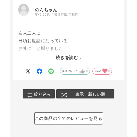
のんちゃん
年代:
50代
都道府県:
京都府
友人二人に
日頃お世話になっている
お礼に と贈りました
家族で
続きを読む
美味しく頂きましたと
連絡があり、
参考になった
0
Like!
0
喜んでもらえたようです。
また機会があれば
贈らせて頂きます。
絞り込み
表示：新しい順
この商品の全てのレビューを見る