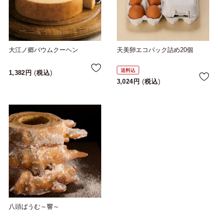
大江ノ郷バウムクーヘン
天美卵エコパック詰め20個
送料込
1,382
税込
3,024
税込
八頭ばうむ～響～