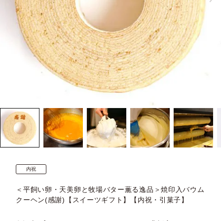
内祝
＜平飼い卵・天美卵と牧場バター薫る逸品＞焼印入バウム
クーヘン(感謝)【スイーツギフト】【内祝・引菓子】