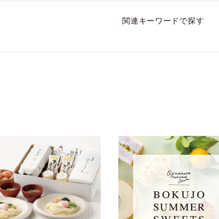
したいと思
す。バウムはプレーン
べられました。大き
が一番風味が良くて美
サイズもあるような
関連キーワードで探す
味しいです。
で、そちらの方を頼
だ方が良かったのか
も。卵やバターの香
がふんわりと鼻腔を
すぐって素晴らしく
味しかったです。