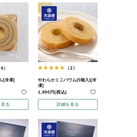
（6）
（2）
[冷凍]
やわらかミニバウム(5個入)[冷
凍]
1,890
税込
を見る
詳細を見る