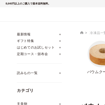
8,640円以上のご購入で基本送料無料。
冷凍品一
最新情報
＋
ギフト特集
＋
はじめてのお試しセット
＋
定期コース・頒布会
＋
バウムク
読みもの一覧
＋
カテゴリ
天美卵
＋