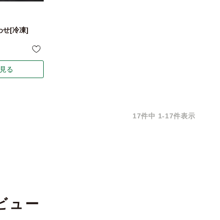
せ[冷凍]
見る
17
件中
1
-
17
件表示
ビュー