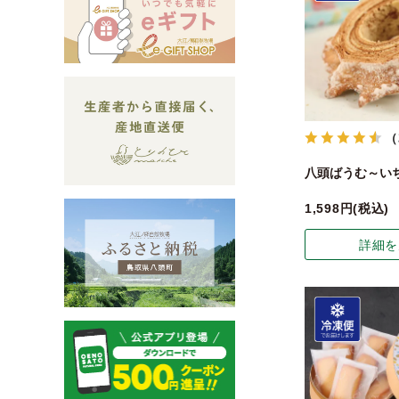
（
八頭ばうむ～いち
1,598
税込
詳細を