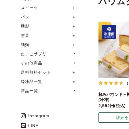
バウム
スイーツ
＋
パン
＋
燻製
＋
惣菜
＋
麺類
＋
たまごサプリ
その他商品
送料無料セット
＋
冷凍品一覧
＋
（
商品一覧
極みパウンド～
[冷凍]
2,592
税込
Instagram
詳細を
LINE