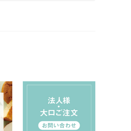
な
押し出したテイストだ
はしっとりしてきて変
の
ったら良かったと思い
化も楽しめます♪
ん
ます。
チーズは濃厚なので少
量でも満足度が高く、
り
レーズンも良いアクセ
く
ントになっています。
美
きっとしばらくすると
また無性に食べたくな
るんだろうなぁ(^﹁
^)