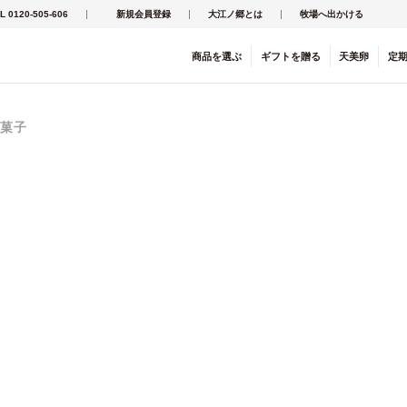
L 0120-505-606
新規会員登録
大江ノ郷とは
牧場へ出かける
商品を
選ぶ
ギフト
を
贈る
天美卵
定
き菓子