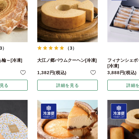
3）
（3）
輪～[冷凍]
大江ノ郷バウムクーヘン[冷凍]
フィナンシェボッ
[冷凍]
1,382
税込
3,888
税込
見る
詳細を見る
詳細