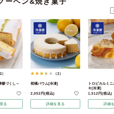
クーヘン&焼き菓子
2）
（2）
檸檬づくし～
柑橘バウム[冷凍]
トロピカルミニ
キ[冷凍]
2,052
税込
1,512
税込
見る
詳細を見る
詳細