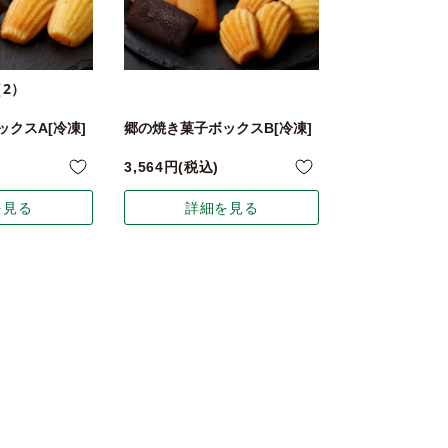
（2）
クスA[冷凍]
郷の焼き菓子ボックスB[冷凍]
3,564
税込
を見る
詳細を見る