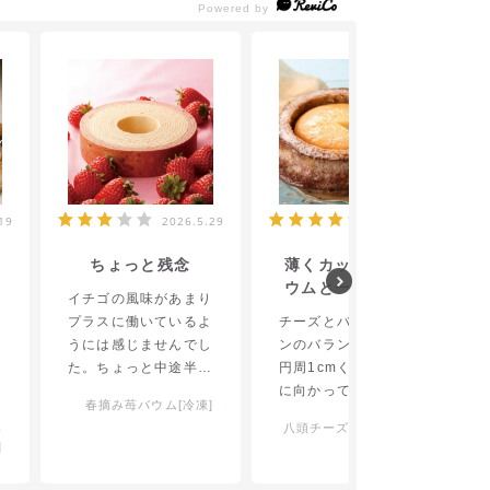
19
2026.5.29
2026.5.16
ちょっと残念
薄くカットしてバ
ウムと一緒に一口
イチゴの風味があまり
で♪
ふ
プラスに働いているよ
チーズとバウムクーヘ
り
うには感じませんでし
ンのバランスが最高！
オ
た。ちょっと中途半端
円周1cmくらいで中心
焼
な味付けに留まってし
に向かってカットして
春摘み苺バウム[冷凍]
た
まっているような感じ
一口で食べるのが一番
ヘ
八頭チーズケーキ[冷凍]
み
でした。もっとイチゴ
美味しかったてす。
]
て
ならではの酸味と甘味
バウムクーヘンが1日
食
の個性やインパクトを
目はサクサク、2日目