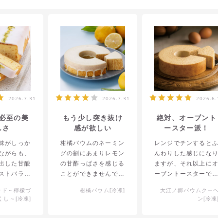
2026.7.31
2026.7.31
2026.6.
必至の美
もう少し突き抜け
絶対、オーブント
しさ
感が欲しい
ースター派！
味がしっか
柑橘バウムのネーミン
レンジでチンすると
ながらも、
グの割にあまりレモン
んわりした感じにな
出した甘酸
の甘酢っぱさを感じる
ますが、それ以上に
ストバラン
ことができませんでし
ーブントースターで
美味しかっ
た。苺バウムの時もそ
いた方がサクサクし
ンド～檸檬づ
柑橘バウム[冷凍]
大江ノ郷バウムクー
れは本当に
うでしたが、もう少し
食感と自分好みの甘
くし～[冷凍]
ン[冷凍
す。発売期
テイストバランスにイ
のある風味に変わっ
1度くらい
ンパクトが欲しいで
くれてより美味しく