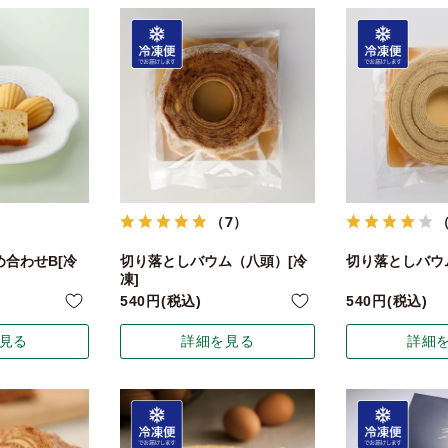
（7）
合わせB[冷
切り落としバウム（八頭）[冷
切り落としバウム
凍]
540
税込
540
税込
見る
詳細を見る
詳細