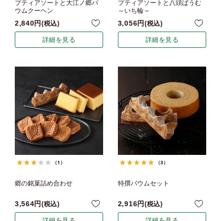
プティアソートと大江ノ郷バ
プティアソートと八頭ばうむ
ウムクーヘン
～いち輪～
2,840
3,056
税込
税込
詳細を見る
詳細を見る
（1）
（3）
郷の銘菓詰め合わせ
特撰バウムセット
3,564
2,916
税込
税込
詳細を見る
詳細を見る