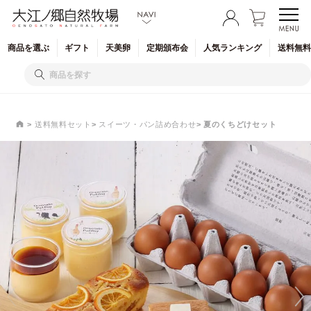
商品を
選ぶ
ギフト
天美卵
定期
頒布会
人気
ランキング
送料無料
送料無料セット
スイーツ・パン詰め合わせ
夏のくちどけセット