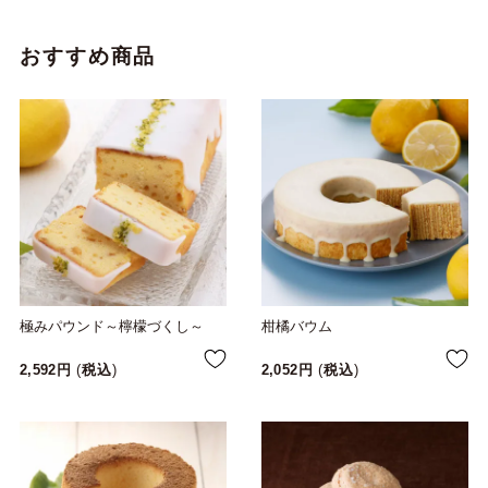
おすすめ商品
極みパウンド～檸檬づくし～
柑橘バウム
2,592
税込
2,052
税込