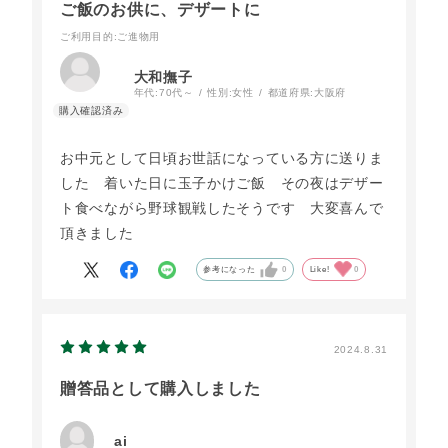
ご飯のお供に、デザートに
ご利用目的
:ご進物用
大和撫子
年代:
70代～
性別:
女性
都道府県:
大阪府
お中元として日頃お世話になっている方に送りま
した 着いた日に玉子かけご飯 その夜はデザー
ト食べながら野球観戦したそうです 大変喜んで
頂きました
参考になった
0
Like!
0
2024.8.31
贈答品として購入しました
ai