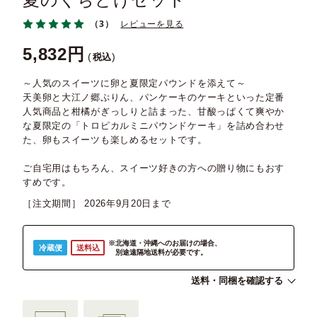
夏のくちどけセット
（3）
レビューを見る
5,832
税込
～人気のスイーツに卵と夏限定パウンドを添えて～
天美卵と大江ノ郷ぷりん、パンケーキのケーキといった定番
人気商品と柑橘がぎっしりと詰まった、甘酸っぱくて爽やか
な夏限定の「トロピカルミニパウンドケーキ」を詰め合わせ
た、卵もスイーツも楽しめるセットです。
ご自宅用はもちろん、スイーツ好きの方への贈り物にもおす
すめです。
［注文期間］
2026年9月20日
※北海道・沖縄へのお届けの場合、
冷蔵便
送料込
別途遠隔地送料が必要です。
送料・同梱を確認する