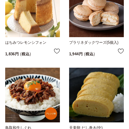
はちみつレモンシフォン
プラリネダックワーズ(5個入)
1,836
税込
1,944
税込
鳥取和牛しぐれ
天美卵 だし巻き(中)