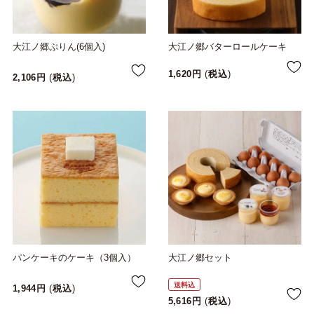
大江ノ郷ぷりん(6個入)
大江ノ郷バターロールケーキ
1,620
税込
2,106
税込
パンケーキのケーキ（3個入）
大江ノ郷セット
送料込
1,944
税込
5,616
税込