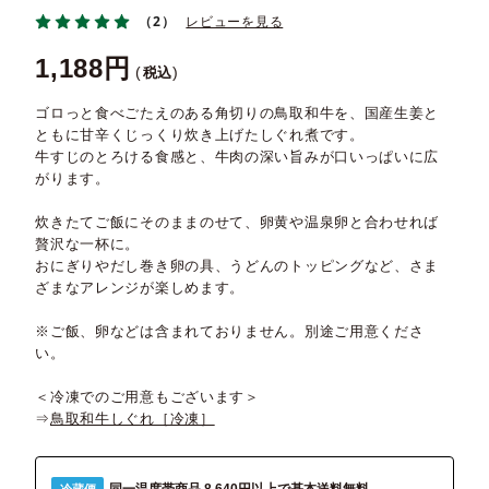
（2）
レビューを見る
1,188
税込
ゴロっと食べごたえのある角切りの鳥取和牛を、国産生姜と
ともに甘辛くじっくり炊き上げたしぐれ煮です。
牛すじのとろける食感と、牛肉の深い旨みが口いっぱいに広
がります。
炊きたてご飯にそのままのせて、卵黄や温泉卵と合わせれば
贅沢な一杯に。
おにぎりやだし巻き卵の具、うどんのトッピングなど、さま
ざまなアレンジが楽しめます。
※ご飯、卵などは含まれておりません。別途ご用意くださ
い。
＜冷凍でのご用意もございます＞
⇒
鳥取和牛しぐれ［冷凍］
冷蔵便