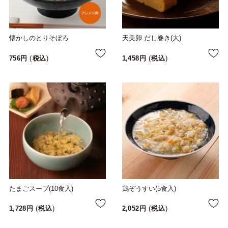
懐かしのとりそぼろ
天美卵 だし巻き(大)
756
税込
1,458
税込
たまごスープ(10食入)
鶏ぞうすい(5食入)
1,728
税込
2,052
税込