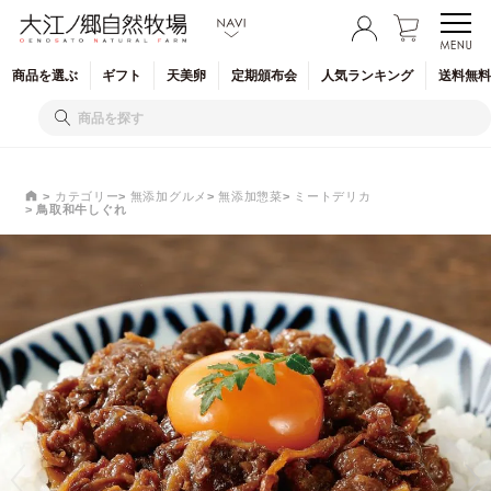
商品を
選ぶ
ギフト
天美卵
定期
頒布会
人気
ランキング
送料無料
カテゴリー
無添加グルメ
無添加惣菜
ミートデリカ
鳥取和牛しぐれ