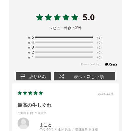
5.0
2
レビュー件数：
件
★
5
(2)
★
4
(0)
★
3
(0)
★
2
(0)
★
1
(0)
絞り込み
表示：新しい順
2025.12.6
最高の牛しぐれ
ご利用目的
:ご自宅用
まこと
年代:
60代
性別:
男性
都道府県:
兵庫県