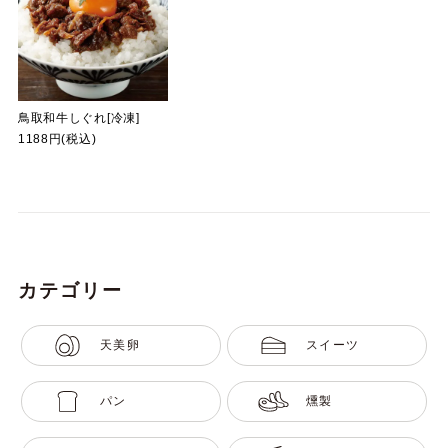
鳥取和牛しぐれ[冷凍]
1188円(税込)
カテゴリー
天美卵
スイーツ
パン
燻製