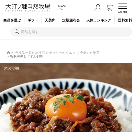
商品を
選ぶ
ギフト
天美卵
定期
頒布会
人気
ランキング
送料無料
冷凍品一覧
冷凍品カテゴリー
グルメ（冷凍）
惣菜
鳥取和牛しぐれ[冷凍]