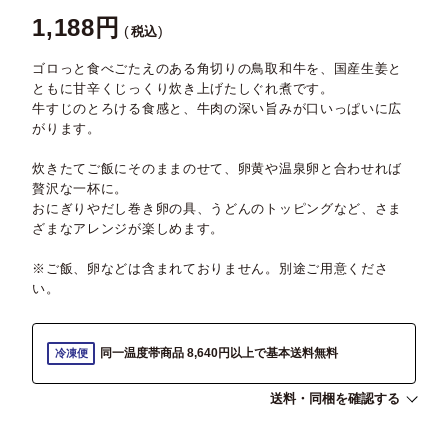
1,188
税込
ゴロっと食べごたえのある角切りの鳥取和牛を、国産生姜と
ともに甘辛くじっくり炊き上げたしぐれ煮です。
牛すじのとろける食感と、牛肉の深い旨みが口いっぱいに広
がります。
炊きたてご飯にそのままのせて、卵黄や温泉卵と合わせれば
贅沢な一杯に。
おにぎりやだし巻き卵の具、うどんのトッピングなど、さま
ざまなアレンジが楽しめます。
※ご飯、卵などは含まれておりません。別途ご用意くださ
い。
同一温度帯商品 8,640円以上で基本送料無料
冷凍便
送料・同梱を確認する