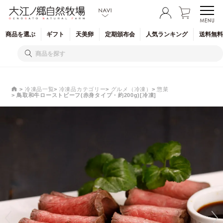
商品を
選ぶ
ギフト
天美卵
定期
頒布会
人気
ランキング
送料無料
冷凍品一覧
冷凍品カテゴリー
グルメ（冷凍）
惣菜
鳥取和牛ローストビーフ(赤身タイプ・約200g)[冷凍]