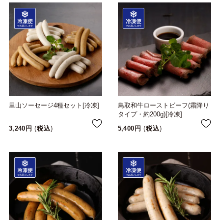
里山ソーセージ4種セット[冷凍]
鳥取和牛ローストビーフ(霜降り
タイプ・約200g)[冷凍]
3,240
税込
5,400
税込