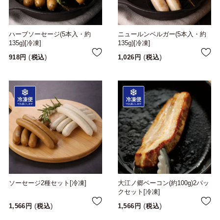
ハーブソーセージ(5本入・約
ニュールンベルガー(5本入・約
135g)[冷凍]
135g)[冷凍]
918
税込
1,026
税込
ソーセージ2種セット[冷凍]
大江ノ郷ベーコン(約100g)2パッ
クセット[冷凍]
1,566
税込
1,566
税込