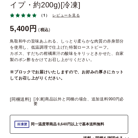
イプ・約200g)[冷凍]
（1）
レビューを見る
5,400
税込
鳥取和牛の旨味あふれる、しっとり柔らかな肉質の赤身部分
を使用し、低温調理で仕上げた特製ローストビーフ。
カボス、すだちの柑橘果汁の酸味をキリッときかせた、自家
製のポン酢をかけてお召し上がりください。
※ブロックでお届けいたしますので、お好みの厚さにカット
してお召し上がりください。
[同梱送料]
[冷凍]商品以外と同梱の場合、追加送料990円必
要
同一温度帯商品 8,640円以上で基本送料無料
冷凍便