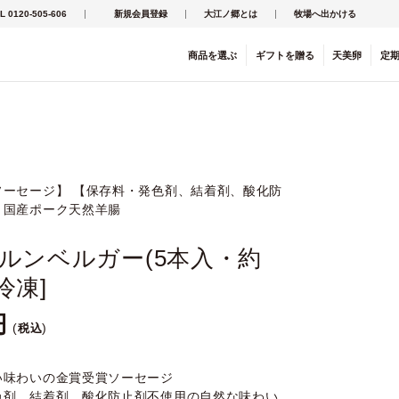
L 0120-505-606
新規会員登録
大江ノ郷とは
牧場へ出かける
商品を
選ぶ
ギフト
を
贈る
天美卵
定
ソーセージ】 【保存料・発色剤、結着剤、酸化防
】国産ポーク天然羊腸
ルンベルガー(5本入・約
[冷凍]
税込
い味わいの金賞受賞ソーセージ
色剤、結着剤、酸化防止剤不使用の自然な味わい