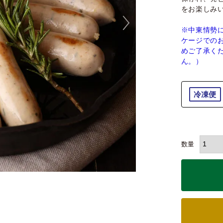
をお楽しみ
※中東情勢
ケージでの
めご了承く
ん。）
冷凍便