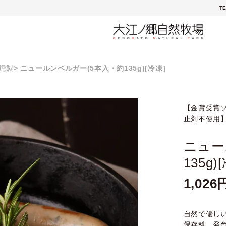
TE
燻製
ニュールンベルガー(5本入・約135g)[冷凍]
【金賞受賞
止剤不使用
ニュー
135g)
1,026
自然で優し
保存料、発