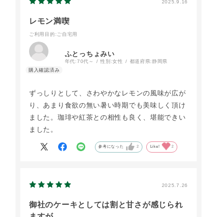
2025.9.16
レモン満喫
ご利用目的
:ご自宅用
ふとっちょみい
年代:
70代～
性別:
女性
都道府県:
静岡県
ずっしりとして、さわやかなレモンの風味が広が
り、あまり食欲の無い暑い時期でも美味しく頂け
ました。珈琲や紅茶との相性も良く、堪能できい
ました。
参考になった
2
Like!
2
2025.7.26
御社のケーキとしては割と甘さが感じられ
ますが、