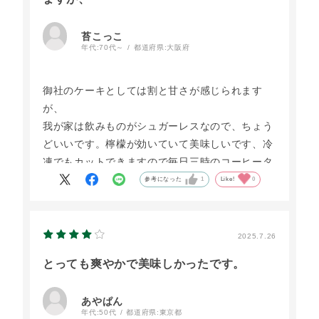
苔こっこ
年代:
70代～
都道府県:
大阪府
御社のケーキとしては割と甘さが感じられます
が、
我が家は飲みものがシュガーレスなので、ちょう
どいいです。檸檬が効いていて美味しいです、冷
凍でもカットできますので毎日三時のコーヒータ
イムに
参考になった
1
Like!
0
味わってまず、ご馳走さまです。
2025.7.26
とっても爽やかで美味しかったです。
あやぱん
年代:
50代
都道府県:
東京都