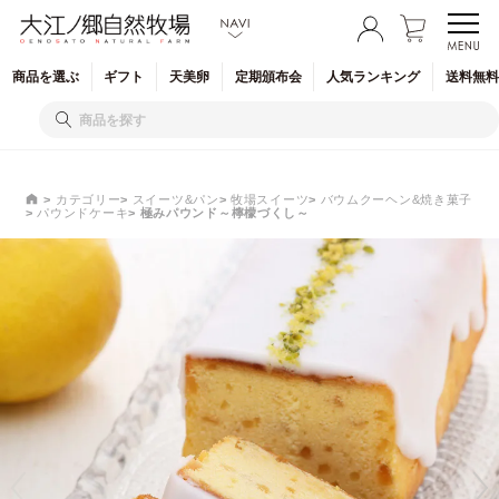
商品を
選ぶ
ギフト
天美卵
定期
頒布会
人気
ランキング
送料無料
カテゴリー
スイーツ&パン
牧場スイーツ
バウムクーヘン&焼き菓子
パウンドケーキ
極みパウンド～檸檬づくし～