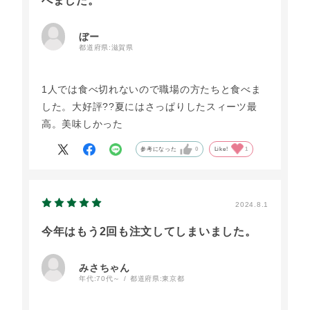
べました。
ぼー
都道府県:
滋賀県
1人では食べ切れないので職場の方たちと食べま
した。大好評??夏にはさっぱりしたスィーツ最
高。美味しかった
参考になった
0
Like!
1
2024.8.1
今年はもう2回も注文してしまいました。
みさちゃん
年代:
70代～
都道府県:
東京都