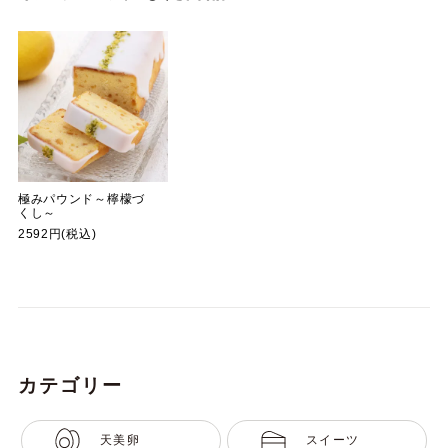
極みパウンド～檸檬づ
くし～
2592円(税込)
カテゴリー
天美卵
スイーツ