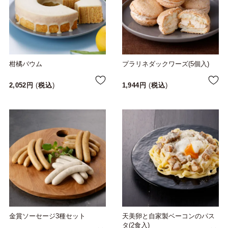
柑橘バウム
プラリネダックワーズ(5個入)
2,052
税込
1,944
税込
金賞ソーセージ3種セット
天美卵と自家製ベーコンのパス
タ(2食入)