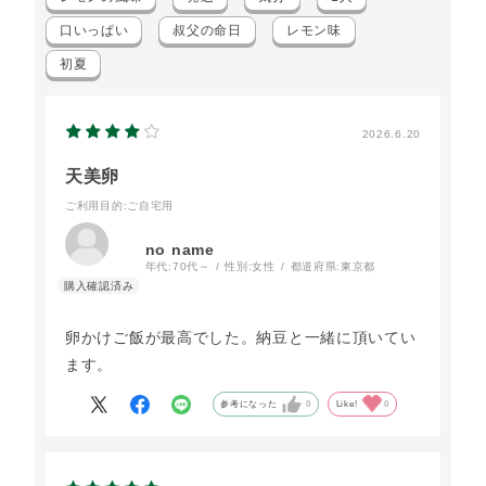
口いっぱい
叔父の命日
レモン味
初夏
2026.6.20
天美卵
ご利用目的
:ご自宅用
no name
年代:
70代～
性別:
女性
都道府県:
東京都
卵かけご飯が最高でした。納豆と一緒に頂いてい
ます。
参考になった
0
Like!
0