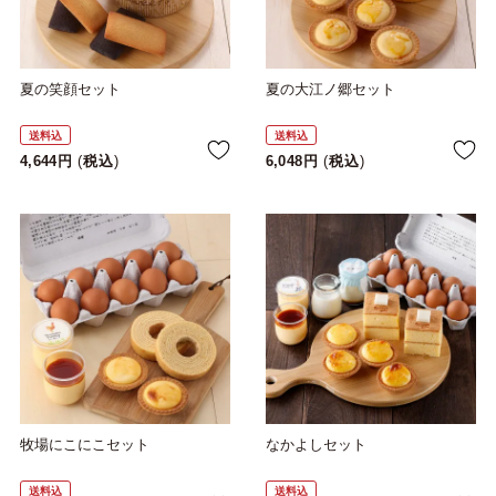
夏の笑顔セット
夏の大江ノ郷セット
送料込
送料込
4,644
税込
6,048
税込
牧場にこにこセット
なかよしセット
送料込
送料込