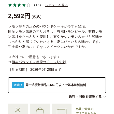
（15）
レビューを見る
2,592
税込
レモン好きのためのパウンドケーキが今年も登場。
国産レモン果皮のすりおろし、有機レモンピール、有機レモ
ン果汁をたっぷりと使用し、爽やかなレモンの香りと酸味を
しっかりと感じていただける、夏にぴったりの味わいです。
手土産や夏のおもてなしスイーツにいかがですか。
＜冷凍でのご用意もございます＞
⇒
極みパウンド～檸檬づくし～[冷凍]
［注文期間］
2026年9月20日
同一温度帯商品 8,640円以上で基本送料無料
冷蔵便
送料・同梱を確認する
包装ご希望の
方は
こちらから