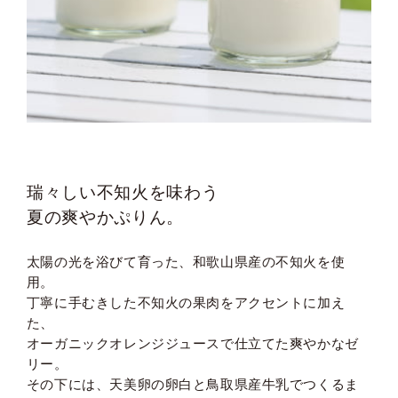
瑞々しい不知火を味わう
夏の爽やかぷりん。
太陽の光を浴びて育った、和歌山県産の不知火を使
用。
丁寧に手むきした不知火の果肉をアクセントに加え
た、
オーガニックオレンジジュースで仕立てた爽やかなゼ
リー。
その下には、天美卵の卵白と鳥取県産牛乳でつくるま