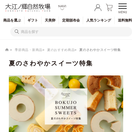
商品を
選ぶ
ギフト
天美卵
定期
頒布会
人気
ランキング
送料無料
季節商品・新商品
夏のおすすめ商品
夏のさわやかスイーツ特集
夏のさわやかスイーツ特集