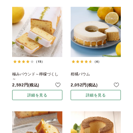
（15）
（6）
極みパウンド～檸檬づくし
柑橘バウム
～
2,592
2,052
税込
税込
詳細を見る
詳細を見る