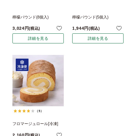
檸檬パウンド(8個入)
檸檬パウンド(5個入)
3,024
1,944
税込
税込
詳細を見る
詳細を見る
（5）
フロマージュロール[冷凍]
2,160
税込