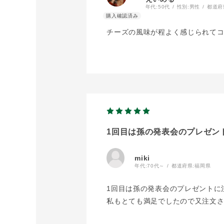
年代:
50代
性別:
男性
都道府
チーズの風味が程よく感じられて
1回目は孫の発表会のプレゼン
miki
年代:
70代～
都道府県:
福岡県
1回目は孫の発表会のプレゼントに
私もとても満足でしたので又注文