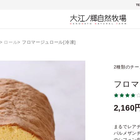
TE
ロール
フロマージュロール[冷凍]
2種類のチ
フロマ
2,160
まるでレア
パルメザン
のシフォン