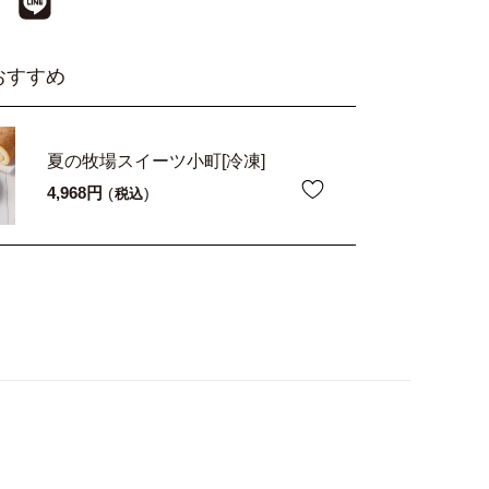
おすすめ
夏の牧場スイーツ小町[冷凍]
4,968
税込