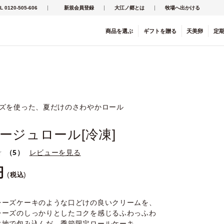
L 0120-505-606
新規会員登録
大江ノ郷とは
牧場へ出かける
商品を
選ぶ
ギフト
を
贈る
天美卵
定
ーズを使った、夏だけのさわやかロール
ージュロール[冷凍]
（5）
レビューを見る
税込
チーズケーキのような口どけの良いクリームを、
チーズのしっかりとしたコクを感じるふわっふわ
生地で包み込んだ、季節限定ロールケーキ。