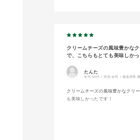
クリームチーズの風味豊かなク
で、こちらもとても美味しかっ
たんた
年代:
50代
性別:
女性
都道府県:
クリームチーズの風味豊かなクリ
も美味しかったです！
チーズタルトも美味しかったし、チ
販売終了する前にリピします！
定番商品になったらいいな?