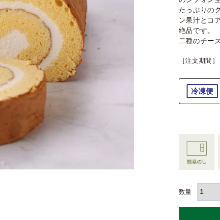
たっぷりの
ン果汁とコ
絶品です。
二種のチー
［注文期間］
冷凍便