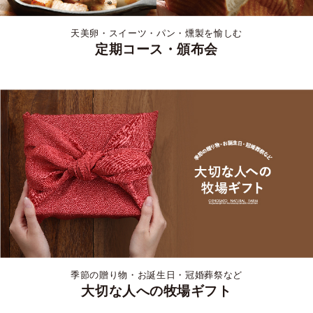
天美卵・スイーツ・パン・燻製を愉しむ
定期コース・頒布会
季節の贈り物・お誕生日・冠婚葬祭など
大切な人への牧場ギフト