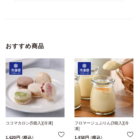
おすすめ商品
ココマカロン(5個入)[冷凍]
フロマージュぷりん(3個入)[冷
凍]
1,620
税込
1,458
税込