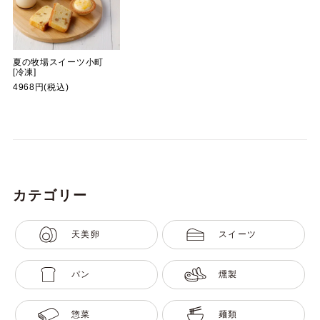
夏の牧場スイーツ小町
[冷凍]
4968円(税込)
カテゴリー
天美卵
スイーツ
パン
燻製
惣菜
麺類