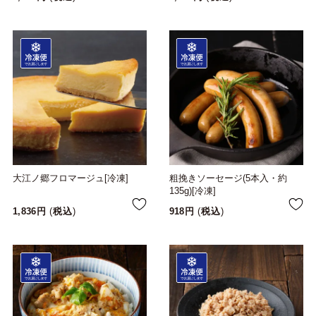
大江ノ郷フロマージュ[冷凍]
粗挽きソーセージ(5本入・約
135g)[冷凍]
1,836
税込
918
税込