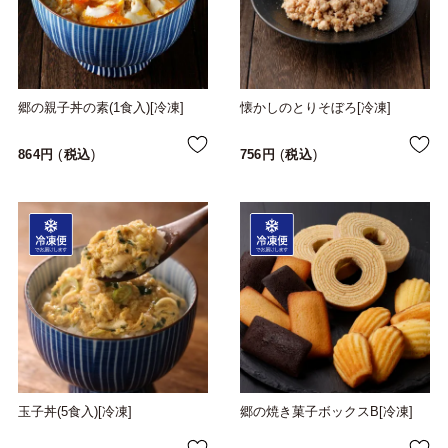
郷の親子丼の素(1食入)[冷凍]
懐かしのとりそぼろ[冷凍]
864
税込
756
税込
玉子丼(5食入)[冷凍]
郷の焼き菓子ボックスB[冷凍]