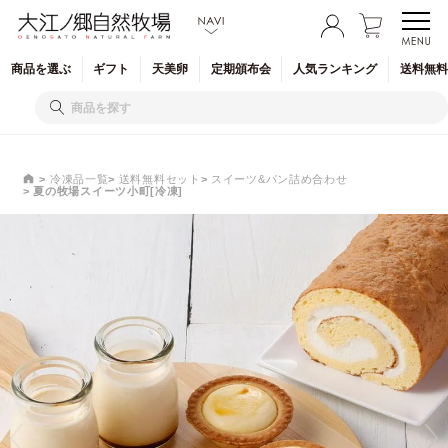
商品を
選ぶ
ギフト
天美卵
定期
頒布会
人気
ランキング
送料無料
冷凍品一覧
送料無料セット
スイーツ&パン詰め合わせ
夏の牧場スイーツ小町[冷凍]