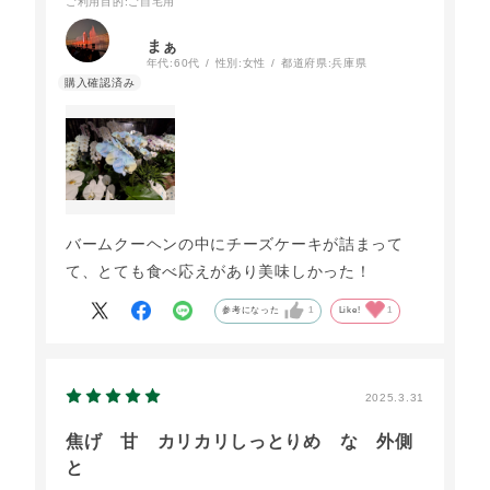
ご利用目的
:ご自宅用
まぁ
年代:
60代
性別:
女性
都道府県:
兵庫県
バームクーヘンの中にチーズケーキが詰まって
て、とても食べ応えがあり美味しかった！
参考になった
1
Like!
1
2025.3.31
焦げ 甘 カリカリしっとりめ な 外側
と