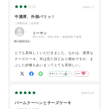
だろうなぁ(^﹁ ^)
2026.1.7
中濃厚、外側パリッ！
ご利用目的
:ご自宅用
ミーヤン
年代:
50代
性別:
女性
都道府県:
千葉県
とても美味しくいただきました。なかは、濃厚な
チーズケーキ。外は見た目どおり硬めですが、ま
ぶした砂糖もあいまってとても美味しい。
参考になった
0
Like!
1
2025.9.27
バームクーヘンとチーズケーキ