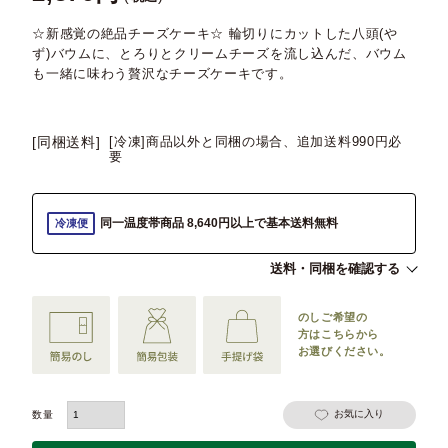
☆新感覚の絶品チーズケーキ☆ 輪切りにカットした八頭(や
ず)バウムに、とろりとクリームチーズを流し込んだ、バウム
も一緒に味わう贅沢なチーズケーキです。
[同梱送料]
[冷凍]商品以外と同梱の場合、追加送料990円必
要
同一温度帯商品 8,640円以上で基本送料無料
冷凍便
送料・同梱を確認する
のしご希望の
方は
こちらから
お選びください。
お気に入り