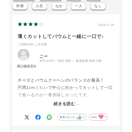
外側
人生
なか
一人
なし
2026.5.16
薄くカットしてバウムと一緒に一口で♪
ご利用目的
:ご自宅用
こー
年代:
40代
性別:
男性
都道府県:
神奈川県
チーズとバウムクーヘンのバランスが最高！
円周1cmくらいで中心に向かってカットして一口
で食べるのが一番美味しかったてす。
バウムクーヘンが1日目はサクサク、2日目はしっ
続きを読む
とりしてきて変化も楽しめます♪
チーズは濃厚なので少量でも満足度が高く、レー
参考になった
0
Like!
0
ズンも良いアクセントになっています。
きっとしばらくするとまた無性に食べたくなるん