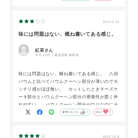
素晴らしい社員の方が一丸と
素晴らしい商品を作り出しているのだとヒシヒシ
と感じました。
2023.4.21
ありがとー御座います。
味には問題はない、概ね書いてある感じ。
紅茶さん
年代:
40代
都道府県:
鳥取県
味には問題はない、概ね書いてある感じ。 八頭
バウムと比べてバウムクーヘン部分が薄いのでモ
ッチリ感がほぼ無い。 カットしたときチーズケ
ーキ部分とバウムクーヘン部分の密着性が悪く外
れやすい。 バウムクーヘン部分がウリなのにそ
の物が邪魔をしている。
参考になった
1
Like!
4
2022.12.9