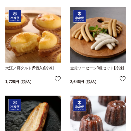
大江ノ郷タルト(5個入)[冷凍]
金賞ソーセージ3種セット[冷凍]
1,728
税込
2,646
税込