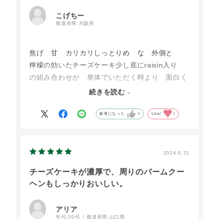
こげちー
都道府県:
大阪府
焦げ 甘 カリカリしっとりめ な 外側と
檸檬の効いたチーズケーキ少し底にraisin入り
の組み合わせが 単体でいただく時より 面白く
単体だけだと飽きたり 物足りない人には とて
続きを読む
も良いと思いました 謎な満足度
ちと 見た目 小さいのと 説明しなければ
参考になった
0
Like!
2
自分は注文したのでわかるけど人は 外側が 特
別なバームクーヘンだとわからない
かもな？ とかは思った
2024.8.31
チーズケーキが濃厚で、周りのバームクー
ヘンもしっかりおいしい。
アリア
年代:
30代
都道府県:
山口県