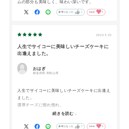
ムの部分も美味しく、味わい深いです。
参考になった
1
Like!
0
2023.5.22
人生でサイコーに美味しいチーズケーキに
出逢えました。
おはぎ
都道府県:
和歌山県
人生でサイコーに美味しいチーズケーキに出逢え
ました。
濃厚チーズに惚れ惚れ。
まさに至福の時間を味わえました。
続きを読む
会社の丁寧な対応もケーキの美味しさに
負けず劣らず。
参考になった
1
Like!
0