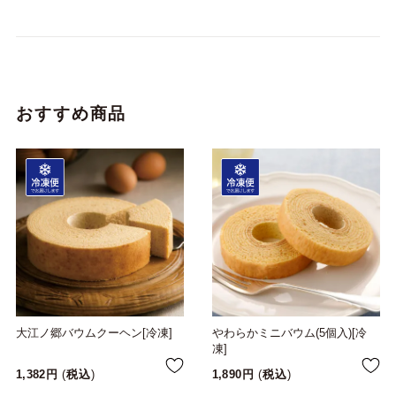
おすすめ商品
大江ノ郷バウムクーヘン[冷凍]
やわらかミニバウム(5個入)[冷
凍]
1,382
税込
1,890
税込