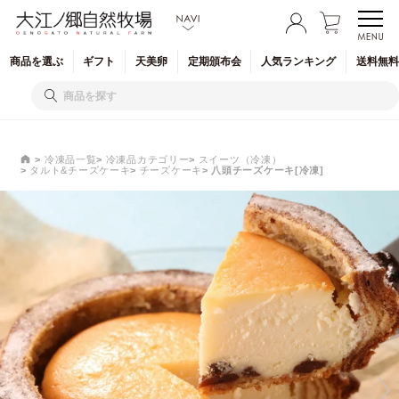
商品を
選ぶ
ギフト
天美卵
定期
頒布会
人気
ランキング
送料無料
冷凍品一覧
冷凍品カテゴリー
スイーツ（冷凍）
タルト&チーズケーキ
チーズケーキ
八頭チーズケーキ[冷凍]