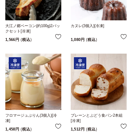
大江ノ郷ベーコン(約100g)2パッ
カヌレ(3個入)[冷凍]
クセット[冷凍]
1,566
税込
1,080
税込
フロマージュぷりん(3個入)[冷
プレーンとぶどう食パン2本組
凍]
[冷凍]
1,458
税込
1,512
税込