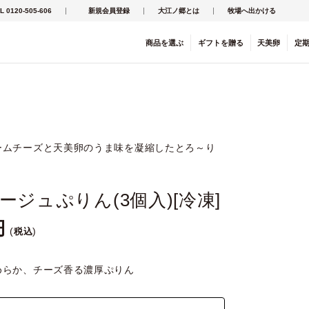
L 0120-505-606
新規会員登録
大江ノ郷とは
牧場へ出かける
商品を
選ぶ
ギフト
を
贈る
天美卵
定
ームチーズと天美卵のうま味を凝縮したとろ～り
ージュぷりん(3個入)[冷凍]
税込
めらか、チーズ香る濃厚ぷりん