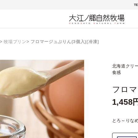
TE
牧場プリン
フロマージュぷりん(3個入)[冷凍]
北海道クリ
食感
フロマ
1,458
とろ～りな