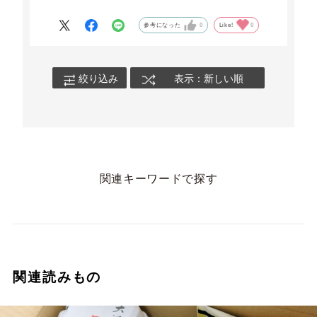
・ご飯（どんぶり1杯分）※お茶碗の場合は2杯分
参考になった
0
Like!
0
【作り方】
①レンジにかける
耐熱ボウルに鶏肉、割り下、かるく溶いた卵1個
絞り込み
表示：新しい順
分を入れ、ラップをして電子レンジ（600W）で1
分加熱。
（弾力のある天美卵の白身は、混ぜ切らずあえて
残す程度にするのがおすすめです。）
関連キーワードで探す
②残りの卵を加え再加熱
一度取り出して軽く混ぜた後、残りの溶き卵1個
分をまわし入れ、今度はラップを外して再び電子
レンジで1分加熱。
（この時点ではところどころ火が通り固まってい
る程度です。この後ちょうどよい加減になるの
関連読みもの
で、2個めの卵を入れ加熱します！）