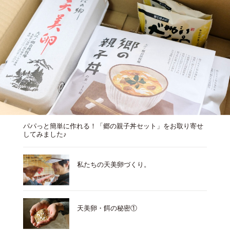
③盛り付け
丼に盛ったご飯にかけたら、完成！
（盛り付けは、お好みで三つ葉やネギ等をトッピ
ングしても◎）
ふわ～っと広がる出汁の香り、鶏肉の硬すぎずも
噛み応えのある食感、そして天美卵の濃厚な味わ
いが、まさに“旨みに溢れた幸せな一杯”が完成。
忙しい方への応援ギフトに、またお祝いなどの特
別な日のメイン料理にもおすすめです！
パパっと簡単に作れる！「郷の親子丼セット」をお取り寄せ
してみました♪
私たちの天美卵づくり。
天美卵・餌の秘密①