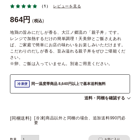
（1）
レビューを見る
864
税込
地鶏の旨みにだしが香る、大江ノ郷流の「親子丼」です。
レンジで加熱するだけの簡単調理！天美卵とご飯さえあれ
ば、ご家庭で簡単にお店の味わいをお楽しみいただけます。
こだわりのだしが香る、旨み溢れる親子丼をぜひご堪能くだ
さい。
※卵、ご飯は入っていません。別途ご用意ください。
同一温度帯商品 8,640円以上で基本送料無料
冷凍便
送料・同梱を確認する
[同梱送料]
[冷凍]商品以外と同梱の場合、追加送料990円必
要
お気に入り