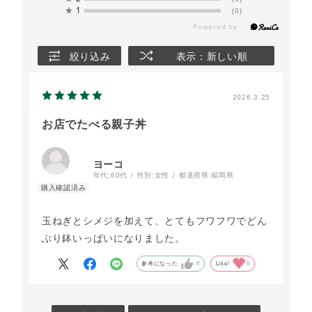
★
1
(0)
絞り込み
表示：新しい順
2026.3.25
お店でたべる親子丼
ヨーコ
年代:
60代
性別:
女性
都道府県:
福岡県
玉ねぎとシメジを加えて、とてもフワフワでどん
ぶり鉢いっぱいになりました。
参考になった
0
Like!
0