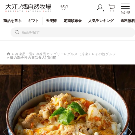
商品を
選ぶ
ギフト
天美卵
定期
頒布会
人気
ランキング
送料無料
冷凍品一覧
冷凍品カテゴリー
グルメ（冷凍）
その他グルメ
郷の親子丼の素(1食入)[冷凍]