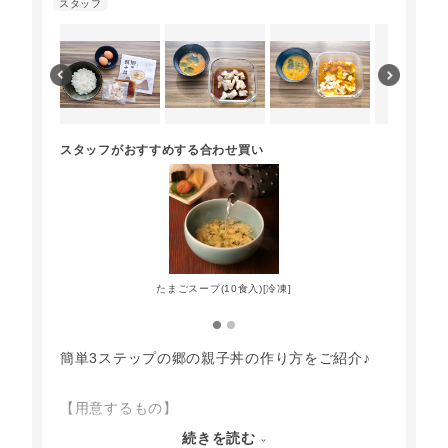
スタッフがおすすめする合わせ買い
たまごスープ(10食入)[冷凍]
簡単3ステップの郷の親子丼の作り方をご紹介♪
【用意するもの】
・郷の親子丼の素（1袋） ・天美卵2個
続きを読む