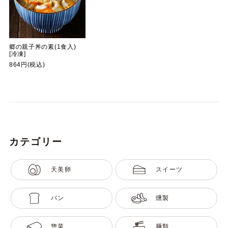
郷の親子丼の素(1食入)
[冷凍]
864円(税込)
カテゴリー
天美卵
スイーツ
パン
燻製
惣菜
麺類