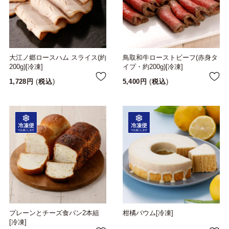
大江ノ郷ロースハム スライス(約
鳥取和牛ローストビーフ(赤身タ
200g)[冷凍]
イプ・約200g)[冷凍]
1,728
税込
5,400
税込
プレーンとチーズ食パン2本組
柑橘バウム[冷凍]
[冷凍]