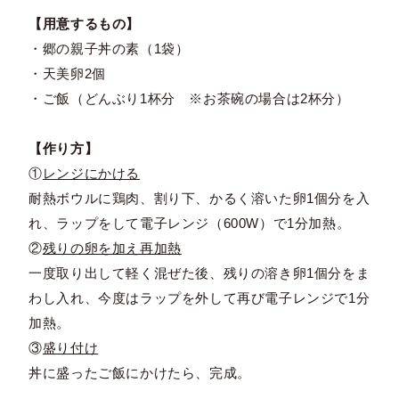
【用意するもの】
・郷の親子丼の素（1袋）
・天美卵2個
・ご飯（どんぶり1杯分 ※お茶碗の場合は2杯分）
【作り方】
①
レンジにかける
耐熱ボウルに鶏肉、割り下、かるく溶いた卵1個分を入
れ、ラップをして電子レンジ（600W）で1分加熱。
②
残りの卵を加え再加熱
一度取り出して軽く混ぜた後、残りの溶き卵1個分をま
わし入れ、今度はラップを外して再び電子レンジで1分
加熱。
③
盛り付け
丼に盛ったご飯にかけたら、完成。