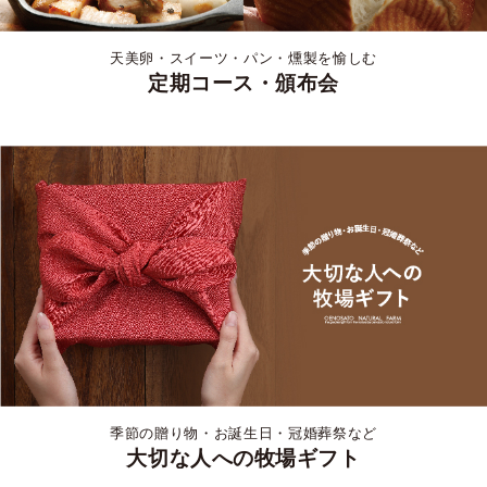
天美卵・スイーツ・パン・燻製を愉しむ
定期コース・頒布会
季節の贈り物・お誕生日・冠婚葬祭など
大切な人への牧場ギフト