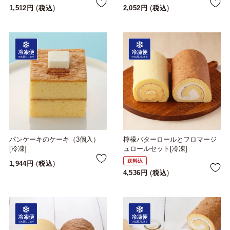
1,512
税込
2,052
税込
パンケーキのケーキ（3個入）
檸檬バターロールとフロマージ
[冷凍]
ュロールセット[冷凍]
送料込
1,944
税込
4,536
税込