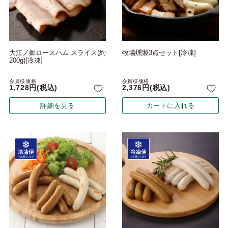
大江ノ郷ロースハム スライス(約
牧場燻製3点セット[冷凍]
200g)[冷凍]
会員様価格
会員様価格
1,728
税込
2,376
税込
詳細を見る
カートに入れる