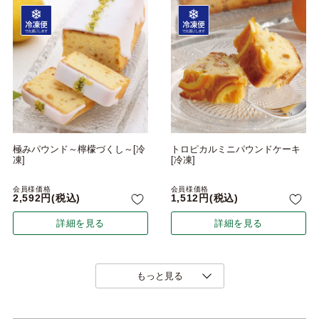
極みパウンド～檸檬づくし～[冷
トロピカルミニパウンドケーキ
凍]
[冷凍]
会員様価格
会員様価格
2,592
税込
1,512
税込
詳細を見る
詳細を見る
もっと見る