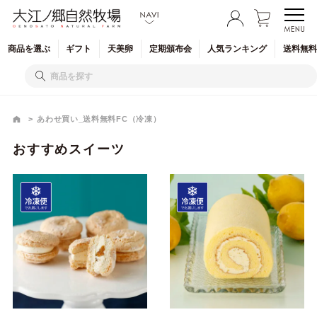
商品を
選ぶ
ギフト
天美卵
定期
頒布会
人気
ランキング
送料無料
あわせ買い_送料無料FC（冷凍）
おすすめスイーツ