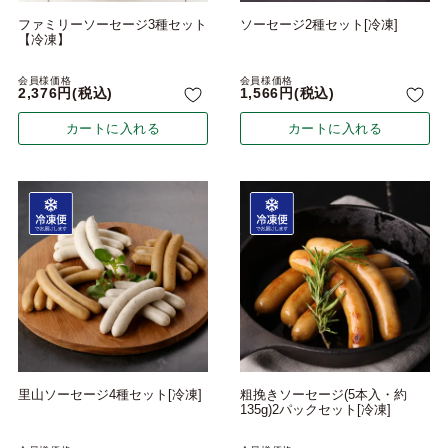
ファミリーソーセージ3種セット
ソーセージ2種セット[冷凍]
【冷凍】
会員様価格
会員様価格
2,376
税込
1,566
税込
カートに入れる
カートに入れる
里山ソーセージ4種セット[冷凍]
粗挽きソーセージ(5本入・約
135g)2パックセット[冷凍]