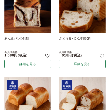
あん食パン[冷凍]
ぶどう食パン1本[冷凍]
会員様価格
会員様価格
1,080
税込
918
税込
詳細を見る
詳細を見る