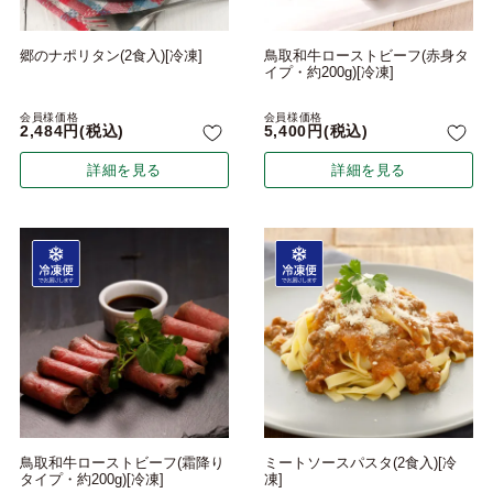
郷のナポリタン(2食入)[冷凍]
鳥取和牛ローストビーフ(赤身タ
イプ・約200g)[冷凍]
会員様価格
会員様価格
2,484
税込
5,400
税込
詳細を見る
詳細を見る
鳥取和牛ローストビーフ(霜降り
ミートソースパスタ(2食入)[冷
タイプ・約200g)[冷凍]
凍]