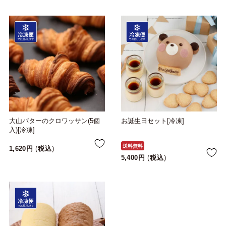
大山バターのクロワッサン(5個
お誕生日セット[冷凍]
入)[冷凍]
送料無料
1,620
税込
5,400
税込