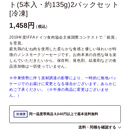
ト(5本入・約135g)2パックセット
[冷凍]
1,458
税込
2019年度IFFAドイツ食肉協会主催国際コンテストで「銀賞」
を受賞。
庭先鶏のむね肉を使用した柔らかな食感と優しい味わいが特
徴のノンスモークソーセージです。お肉本来の自然な味を楽
しんでいただきたいから、保存料、発色剤、結着剤などの食
品添加物は一切使っていません。
※中東情勢に伴う資材調達の影響により、一時的に無地パッ
ケージでのお届けに変更となる場合がございます。あらかじ
めご了承ください。（※中身の商品に変更はございませ
ん。）
同一温度帯商品 8,640円以上で基本送料無料
冷凍便
送料・同梱を確認する