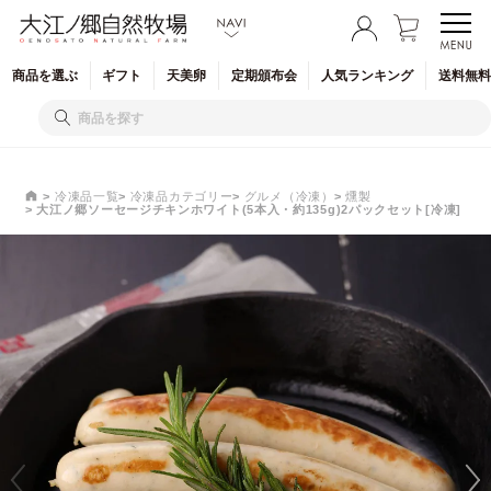
商品を
選ぶ
ギフト
天美卵
定期
頒布会
人気
ランキング
送料無料
冷凍品一覧
冷凍品カテゴリー
グルメ（冷凍）
燻製
大江ノ郷ソーセージチキンホワイト(5本入・約135g)2パックセット[冷凍]