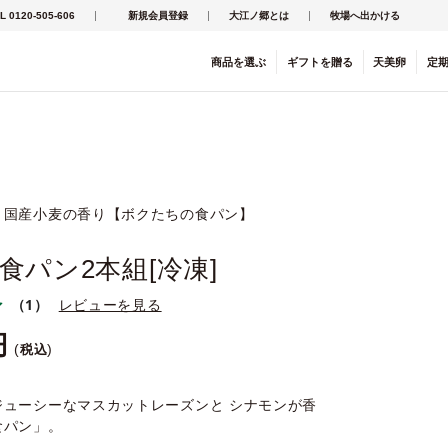
L 0120-505-606
新規会員登録
大江ノ郷とは
牧場へ出かける
商品を
選ぶ
ギフト
を
贈る
天美卵
定
と国産小麦の香り【ボクたちの食パン】
食パン2本組[冷凍]
（1）
レビューを見る
税込
ジューシーなマスカットレーズンと シナモンが香
食パン」。