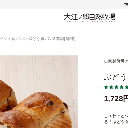
TE
パン
食パン
ぶどう食パン2本組[冷凍]
自家製酵母
ぶどう
1,728
じゅわっと
る「ぶどう